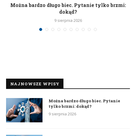
Można bardzo długo biec. Pytanie tylko brzmi:
P
dokąd?
9 sierpnia 2026
NAJNOWSZE WPISY
Można bardzo długo biec. Pytanie
tylko brzmi: dokąd?
9 sierpnia 2026