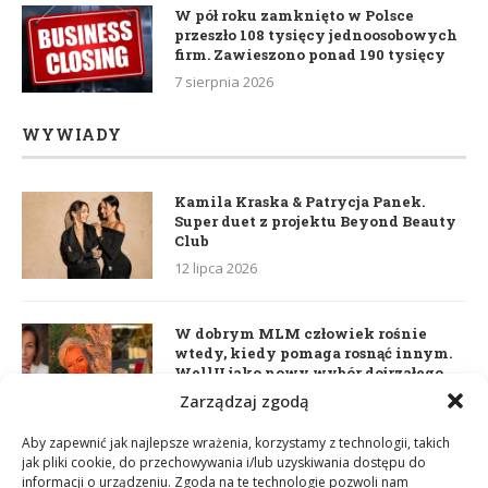
W pół roku zamknięto w Polsce
przeszło 108 tysięcy jednoosobowych
firm. Zawieszono ponad 190 tysięcy
7 sierpnia 2026
WYWIADY
Kamila Kraska & Patrycja Panek.
Super duet z projektu Beyond Beauty
Club
12 lipca 2026
W dobrym MLM człowiek rośnie
wtedy, kiedy pomaga rosnąć innym.
WellU jako nowy wybór dojrzałego
lidera
Zarządzaj zgodą
2 czerwca 2026
Aby zapewnić jak najlepsze wrażenia, korzystamy z technologii, takich
jak pliki cookie, do przechowywania i/lub uzyskiwania dostępu do
informacji o urządzeniu. Zgoda na te technologie pozwoli nam
Daria Dudzik. Kocham Cię