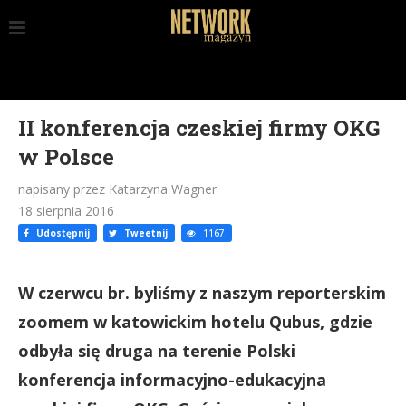
II konferencja czeskiej firmy OKG
w Polsce
napisany przez Katarzyna Wagner
18 sierpnia 2016
Udostępnij
Tweetnij
1167
W czerwcu br. byliśmy z naszym reporterskim
zoomem w katowickim hotelu Qubus, gdzie
odbyła się druga na terenie Polski
konferencja informacyjno-edukacyjna