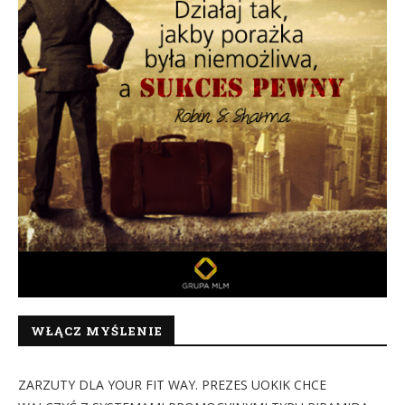
WŁĄCZ MYŚLENIE
ZARZUTY DLA YOUR FIT WAY. PREZES UOKIK CHCE