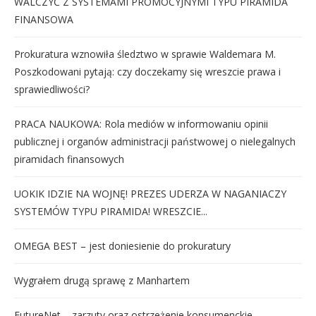
WALCZYĆ Z SYSTEMAMI PROMOCYJNYMI TYPU PIRAMIDA
FINANSOWA
Prokuratura wznowiła śledztwo w sprawie Waldemara M.
Poszkodowani pytają: czy doczekamy się wreszcie prawa i
sprawiedliwości?
PRACA NAUKOWA: Rola mediów w informowaniu opinii
publicznej i organów administracji państwowej o nielegalnych
piramidach finansowych
UOKIK IDZIE NA WOJNĘ! PREZES UDERZA W NAGANIACZY
SYSTEMÓW TYPU PIRAMIDA! WRESZCIE...
OMEGA BEST – jest doniesienie do prokuratury
Wygrałem drugą sprawę z Manhartem
FutureNet – zarzuty oraz ostrzeżenie konsumenckie