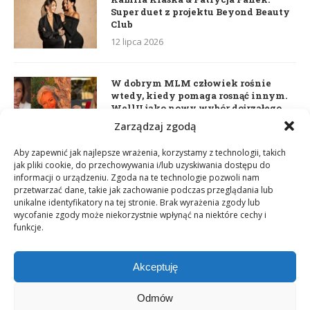
Super duet z projektu Beyond Beauty
Club
12 lipca 2026
W dobrym MLM człowiek rośnie
wtedy, kiedy pomaga rosnąć innym.
WellU jako nowy wybór dojrzałego
lidera
Zarządzaj zgodą
2 czerwca 2026
Aby zapewnić jak najlepsze wrażenia, korzystamy z technologii, takich
jak pliki cookie, do przechowywania i/lub uzyskiwania dostępu do
informacji o urządzeniu. Zgoda na te technologie pozwoli nam
Daria Dudzik. Kocham Cię
przetwarzać dane, takie jak zachowanie podczas przeglądania lub
17 kwietnia 2026
unikalne identyfikatory na tej stronie. Brak wyrażenia zgody lub
wycofanie zgody może niekorzystnie wpłynąć na niektóre cechy i
funkcje.
Akceptuję
Odmów