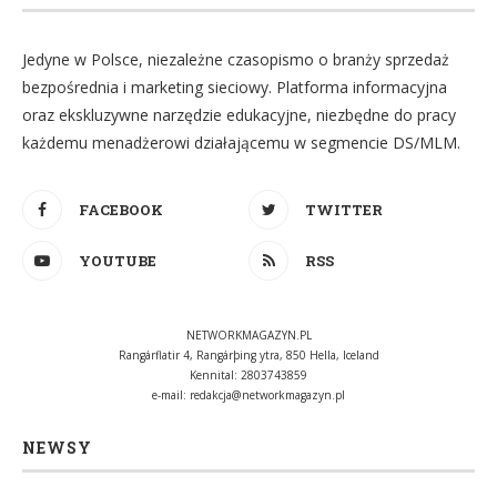
Jedyne w Polsce, niezależne czasopismo o branży sprzedaż
bezpośrednia i marketing sieciowy. Platforma informacyjna
oraz ekskluzywne narzędzie edukacyjne, niezbędne do pracy
każdemu menadżerowi działającemu w segmencie DS/MLM.
FACEBOOK
TWITTER
YOUTUBE
RSS
NETWORKMAGAZYN.PL
Rangárflatir 4, Rangárþing ytra, 850 Hella, Iceland
Kennital: 2803743859
e-mail:
redakcja@networkmagazyn.pl
NEWSY