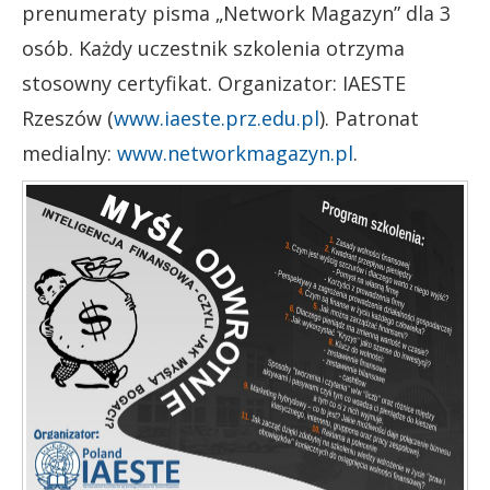
prenumeraty pisma „Network Magazyn” dla 3
osób. Każdy uczestnik szkolenia otrzyma
stosowny certyfikat. Organizator: IAESTE
Rzeszów (
www.iaeste.prz.edu.pl
). Patronat
medialny:
www.networkmagazyn.pl
.