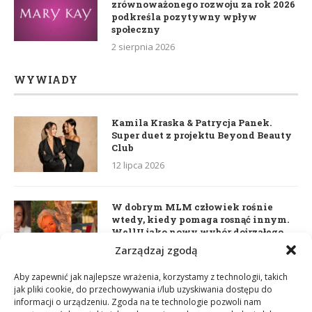
zrównoważonego rozwoju za rok 2026
podkreśla pozytywny wpływ
społeczny
2 sierpnia 2026
WYWIADY
Kamila Kraska & Patrycja Panek.
Super duet z projektu Beyond Beauty
Club
12 lipca 2026
W dobrym MLM człowiek rośnie
wtedy, kiedy pomaga rosnąć innym.
WellU jako nowy wybór dojrzałego
lidera
Zarządzaj zgodą
2 czerwca 2026
Aby zapewnić jak najlepsze wrażenia, korzystamy z technologii, takich
jak pliki cookie, do przechowywania i/lub uzyskiwania dostępu do
informacji o urządzeniu. Zgoda na te technologie pozwoli nam
Daria Dudzik. Kocham Cię