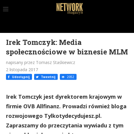
Irek Tomczyk: Media
społecznościowe w biznesie MLM
napisany przez Tomasz Staśkiewicz
2 listopada 2017
Udostępnij
Tweetnij
2052
Irek Tomczyk jest dyrektorem krajowym w
firmie OVB Allfinanz. Prowadzi również bloga
rozwojowego Tylkotydecydujesz.pl.
Zapraszamy do przeczytania wywiadu z tym