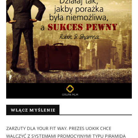
WŁĄCZ MYŚLENIE
ZARZUTY DLA YOUR FIT WAY. PREZES UOKIK CHCE
WALCZYĆ Z SYSTEMAMI PROMOCYJNYMI TYPU PIRAMIDA