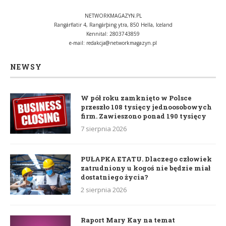
NETWORKMAGAZYN.PL
Rangárflatir 4, Rangárþing ytra, 850 Hella, Iceland
Kennital: 2803743859
e-mail:
redakcja@networkmagazyn.pl
NEWSY
W pół roku zamknięto w Polsce
przeszło 108 tysięcy jednoosobowych
firm. Zawieszono ponad 190 tysięcy
7 sierpnia 2026
PUŁAPKA ETATU. Dlaczego człowiek
zatrudniony u kogoś nie będzie miał
dostatniego życia?
2 sierpnia 2026
Raport Mary Kay na temat