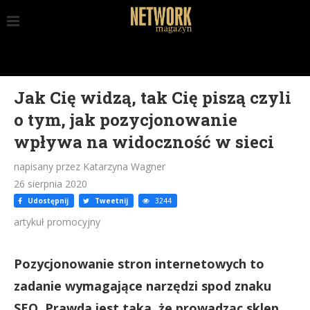
Jak Cię widzą, tak Cię piszą czyli
o tym, jak pozycjonowanie
wpływa na widoczność w sieci
napisany przez Katarzyna Wagner
26 sierpnia 2020
Udostępnij
Tweetnij
3244
artykuł promocyjny
Pozycjonowanie stron internetowych to
zadanie wymagające narzędzi spod znaku
SEO. Prawda jest taka, że prowadząc sklep,