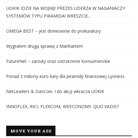
UOKIK IDZIE NA WOJNĘ! PREZES UDERZA W NAGANIACZY
SYSTEMÓW TYPU PIRAMIDA! WRESZCIE...
OMEGA BEST – jest doniesienie do prokuratury
Wygrałem drugą sprawę z Manhartem
FutureNet – zarzuty oraz ostrzeżenie konsumenckie
Ponad 3 miliony euro kary dla piramidy finansowej Lyoness
NetLeaders & DasCoin. I do akcji wkracza UOKiK
INNOFLEX, RICI, FLEXCOM, WEECONOMY. QUO VADIS?
MOVE YOUR ASS