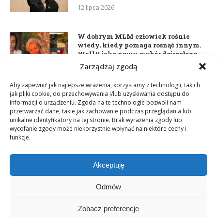
12 lipca 2026
W dobrym MLM człowiek rośnie
wtedy, kiedy pomaga rosnąć innym.
WellU jako nowy wybór dojrzałego
lidera
Zarządzaj zgodą
2 czerwca 2026
Aby zapewnić jak najlepsze wrażenia, korzystamy z technologii, takich
jak pliki cookie, do przechowywania i/lub uzyskiwania dostępu do
informacji o urządzeniu. Zgoda na te technologie pozwoli nam
Daria Dudzik. Kocham Cię
przetwarzać dane, takie jak zachowanie podczas przeglądania lub
17 kwietnia 2026
unikalne identyfikatory na tej stronie. Brak wyrażenia zgody lub
wycofanie zgody może niekorzystnie wpłynąć na niektóre cechy i
funkcje.
Akceptuję
Odmów
Zobacz preferencje