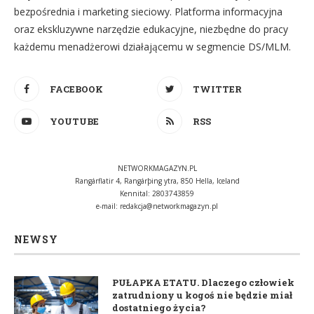
bezpośrednia i marketing sieciowy. Platforma informacyjna
oraz ekskluzywne narzędzie edukacyjne, niezbędne do pracy
każdemu menadżerowi działającemu w segmencie DS/MLM.
FACEBOOK
TWITTER
YOUTUBE
RSS
NETWORKMAGAZYN.PL
Rangárflatir 4, Rangárþing ytra, 850 Hella, Iceland
Kennital: 2803743859
e-mail:
redakcja@networkmagazyn.pl
NEWSY
PUŁAPKA ETATU. Dlaczego człowiek
zatrudniony u kogoś nie będzie miał
dostatniego życia?