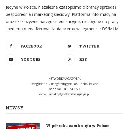
Jedyne w Polsce, niezależne czasopismo o branży sprzedaż
bezpośrednia i marketing sieciowy. Platforma informacyjna
oraz ekskluzywne narzędzie edukacyjne, niezbędne do pracy
każdemu menadżerowi działającemu w segmencie DS/MLM.
FACEBOOK
TWITTER
YOUTUBE
RSS
NETWORKMAGAZYN.PL
Rangárflatir 4, Rangárþing ytra, 850 Hella, Iceland
Kennital: 2803743859
e-mail:
redakcja@networkmagazyn.pl
NEWSY
W pół roku zamknięto w Polsce