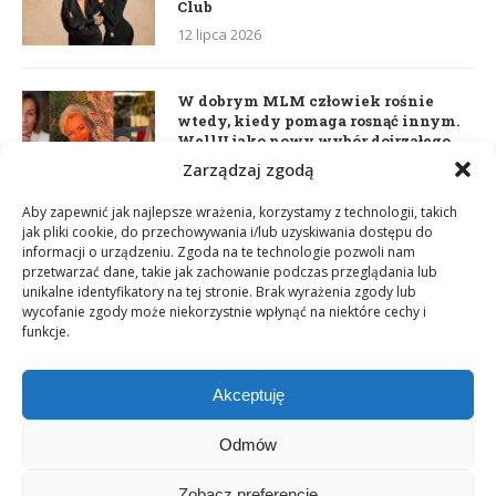
Club
12 lipca 2026
W dobrym MLM człowiek rośnie
wtedy, kiedy pomaga rosnąć innym.
WellU jako nowy wybór dojrzałego
lidera
Zarządzaj zgodą
2 czerwca 2026
Aby zapewnić jak najlepsze wrażenia, korzystamy z technologii, takich
jak pliki cookie, do przechowywania i/lub uzyskiwania dostępu do
informacji o urządzeniu. Zgoda na te technologie pozwoli nam
Daria Dudzik. Kocham Cię
przetwarzać dane, takie jak zachowanie podczas przeglądania lub
17 kwietnia 2026
unikalne identyfikatory na tej stronie. Brak wyrażenia zgody lub
wycofanie zgody może niekorzystnie wpłynąć na niektóre cechy i
funkcje.
Akceptuję
Odmów
Zobacz preferencje