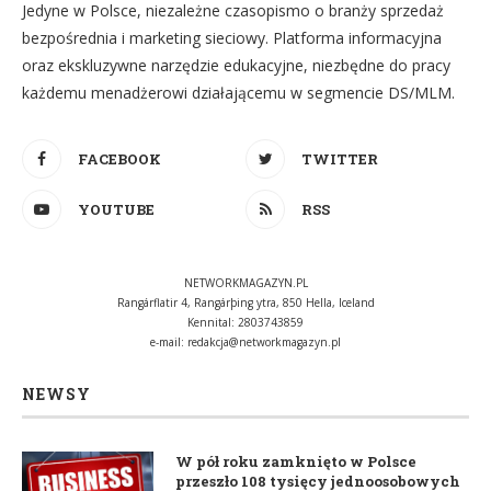
Jedyne w Polsce, niezależne czasopismo o branży sprzedaż
bezpośrednia i marketing sieciowy. Platforma informacyjna
oraz ekskluzywne narzędzie edukacyjne, niezbędne do pracy
każdemu menadżerowi działającemu w segmencie DS/MLM.
FACEBOOK
TWITTER
YOUTUBE
RSS
NETWORKMAGAZYN.PL
Rangárflatir 4, Rangárþing ytra, 850 Hella, Iceland
Kennital: 2803743859
e-mail:
redakcja@networkmagazyn.pl
NEWSY
W pół roku zamknięto w Polsce
przeszło 108 tysięcy jednoosobowych