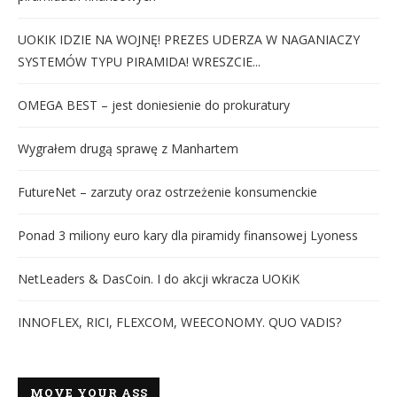
UOKIK IDZIE NA WOJNĘ! PREZES UDERZA W NAGANIACZY
SYSTEMÓW TYPU PIRAMIDA! WRESZCIE...
OMEGA BEST – jest doniesienie do prokuratury
Wygrałem drugą sprawę z Manhartem
FutureNet – zarzuty oraz ostrzeżenie konsumenckie
Ponad 3 miliony euro kary dla piramidy finansowej Lyoness
NetLeaders & DasCoin. I do akcji wkracza UOKiK
INNOFLEX, RICI, FLEXCOM, WEECONOMY. QUO VADIS?
MOVE YOUR ASS