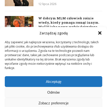
12 lipca 2026
W dobrym MLM człowiek rośnie
wtedy, kiedy pomaga rosnąć innym.
WellU jako nowy wybór dojrzałego
lidera
Zarządzaj zgodą
2 czerwca 2026
Aby zapewnić jak najlepsze wrażenia, korzystamy z technologii, takich
jak pliki cookie, do przechowywania i/lub uzyskiwania dostępu do
informacji o urządzeniu. Zgoda na te technologie pozwoli nam
Daria Dudzik. Kocham Cię
przetwarzać dane, takie jak zachowanie podczas przeglądania lub
17 kwietnia 2026
unikalne identyfikatory na tej stronie. Brak wyrażenia zgody lub
wycofanie zgody może niekorzystnie wpłynąć na niektóre cechy i
funkcje.
Akceptuję
Odmów
Zobacz preferencje