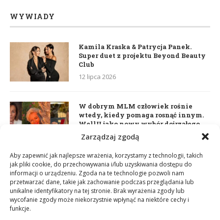
WYWIADY
Kamila Kraska & Patrycja Panek.
Super duet z projektu Beyond Beauty
Club
12 lipca 2026
W dobrym MLM człowiek rośnie
wtedy, kiedy pomaga rosnąć innym.
WellU jako nowy wybór dojrzałego
lidera
Zarządzaj zgodą
2 czerwca 2026
Aby zapewnić jak najlepsze wrażenia, korzystamy z technologii, takich
jak pliki cookie, do przechowywania i/lub uzyskiwania dostępu do
informacji o urządzeniu. Zgoda na te technologie pozwoli nam
Daria Dudzik. Kocham Cię
przetwarzać dane, takie jak zachowanie podczas przeglądania lub
17 kwietnia 2026
unikalne identyfikatory na tej stronie. Brak wyrażenia zgody lub
wycofanie zgody może niekorzystnie wpłynąć na niektóre cechy i
funkcje.