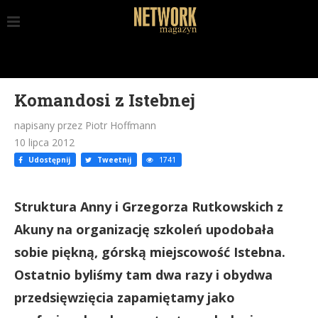
Komandosi z Istebnej
napisany przez Piotr Hoffmann
10 lipca 2012
Udostępnij
Tweetnij
1741
Struktura Anny i Grzegorza Rutkowskich z
Akuny na organizację szkoleń upodobała
sobie piękną, górską miejscowość Istebna.
Ostatnio byliśmy tam dwa razy i obydwa
przedsięwzięcia zapamiętamy jako