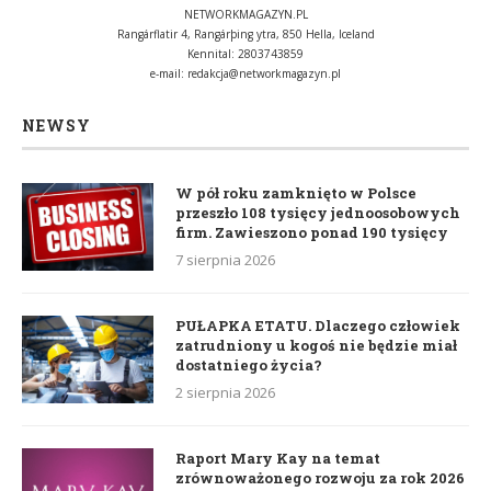
NETWORKMAGAZYN.PL
Rangárflatir 4, Rangárþing ytra, 850 Hella, Iceland
Kennital: 2803743859
e-mail:
redakcja@networkmagazyn.pl
NEWSY
W pół roku zamknięto w Polsce
przeszło 108 tysięcy jednoosobowych
firm. Zawieszono ponad 190 tysięcy
7 sierpnia 2026
PUŁAPKA ETATU. Dlaczego człowiek
zatrudniony u kogoś nie będzie miał
dostatniego życia?
2 sierpnia 2026
Raport Mary Kay na temat
zrównoważonego rozwoju za rok 2026