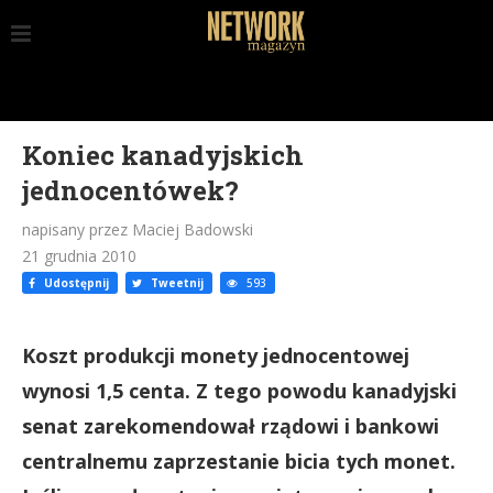
Koniec kanadyjskich
jednocentówek?
napisany przez Maciej Badowski
21 grudnia 2010
Udostępnij
Tweetnij
593
Koszt produkcji monety jednocentowej
wynosi 1,5 centa. Z tego powodu kanadyjski
senat zarekomendował rządowi i bankowi
centralnemu zaprzestanie bicia tych monet.