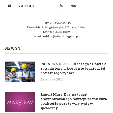
YOUTUBE
RSS
NETWORKMAGAZYN.PL
Rangárflatir 4, Rangárþing ytra, 850 Hella, Iceland
Kennital: 2803743859
e-mail:
redakcja@networkmagazyn.pl
NEWSY
PUŁAPKA ETATU. Dlaczego człowiek
zatrudniony u kogoś nie będzie miał
dostatniego życia?
2 sierpnia 2026
Raport Mary Kay na temat
zrównoważonego rozwoju za rok 2026
podkreśla pozytywny wpływ
społeczny