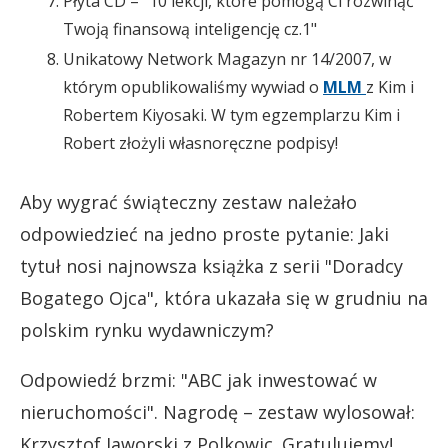
Płyta CD – "10 lekcji, które pomogą Ci rozwinąć
Twoją finansową inteligencję cz.1"
Unikatowy Network Magazyn nr 14/2007, w
którym opublikowaliśmy wywiad o
MLM
z Kim i
Robertem Kiyosaki. W tym egzemplarzu Kim i
Robert złożyli własnoręczne podpisy!
Aby wygrać świąteczny zestaw należało
odpowiedzieć na jedno proste pytanie: Jaki
tytuł nosi najnowsza książka z serii "Doradcy
Bogatego Ojca", która ukazała się w grudniu na
polskim rynku wydawniczym?
Odpowiedź brzmi: "ABC jak inwestować w
nieruchomości". Nagrodę – zestaw wylosował:
Krzysztof Jaworski z Polkowic. Gratulujemy!