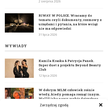
2 sierpnia 2026
RIWAY W POLSCE. Wracamy do
tematu czyli dokumenty, rozmowy z
urzędami i pytania, na które wciąż
nie ma odpowiedzi
31 lipca 2026
WYWIADY
Kamila Kraska & Patrycja Panek.
Super duet z projektu Beyond Beauty
Club
12 lipca 2026
W dobrym MLM człowiek rośnie
wtedy, kiedy pomaga rosnąć innym.
WellU jako nowy wybór dojrzałego
lidera
Zarządzaj zgodą