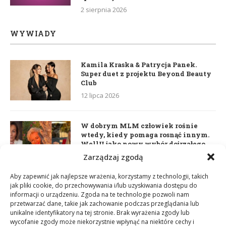
2 sierpnia 2026
WYWIADY
Kamila Kraska & Patrycja Panek.
Super duet z projektu Beyond Beauty
Club
12 lipca 2026
W dobrym MLM człowiek rośnie
wtedy, kiedy pomaga rosnąć innym.
WellU jako nowy wybór dojrzałego
lidera
Zarządzaj zgodą
2 czerwca 2026
Aby zapewnić jak najlepsze wrażenia, korzystamy z technologii, takich
jak pliki cookie, do przechowywania i/lub uzyskiwania dostępu do
informacji o urządzeniu. Zgoda na te technologie pozwoli nam
Daria Dudzik. Kocham Cię
przetwarzać dane, takie jak zachowanie podczas przeglądania lub
17 kwietnia 2026
unikalne identyfikatory na tej stronie. Brak wyrażenia zgody lub
wycofanie zgody może niekorzystnie wpłynąć na niektóre cechy i