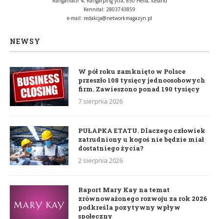
Rangárflatir 4, Rangárþing ytra, 850 Hella, Iceland
Kennital: 2803743859
e-mail:
redakcja@networkmagazyn.pl
NEWSY
W pół roku zamknięto w Polsce
przeszło 108 tysięcy jednoosobowych
firm. Zawieszono ponad 190 tysięcy
7 sierpnia 2026
PUŁAPKA ETATU. Dlaczego człowiek
zatrudniony u kogoś nie będzie miał
dostatniego życia?
2 sierpnia 2026
Raport Mary Kay na temat
zrównoważonego rozwoju za rok 2026
podkreśla pozytywny wpływ
społeczny