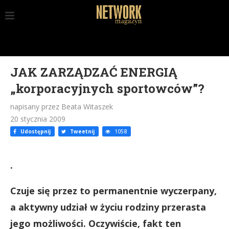
JAK ZARZĄDZAĆ ENERGIĄ
„korporacyjnych sportowców”?
napisany przez Beata Witaszek
20 stycznia 2009
Udostępnij
Tweetnij
1058
.
Czuje się przez to permanentnie wyczerpany,
a aktywny udział w życiu rodziny przerasta
jego możliwości. Oczywiście, fakt ten