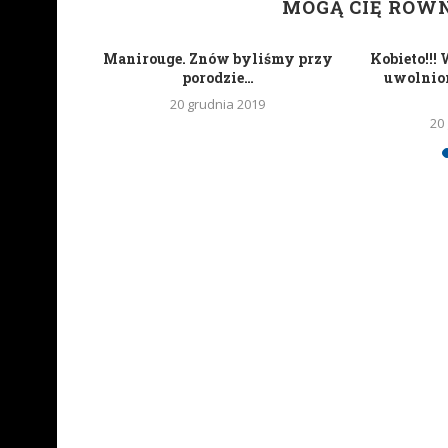
MOGĄ CIĘ RÓW
uoLife
Manirouge. Znów byliśmy przy
Kobieto!!!
a w Empiku
porodzie…
uwolnion
20 grudnia 2019
20