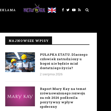
REKLAMA
NAJNOWSZE WPISY
PUŁAPKA ETATU. Dlaczego
człowiek zatrudniony u
kogoś nie będzie miał
dostatniego życia?
2 sierpnia 2026
Raport Mary Kay na temat
zrównoważonego rozwoju
za rok 2026 podkreśla
pozytywny wpływ
społeczny