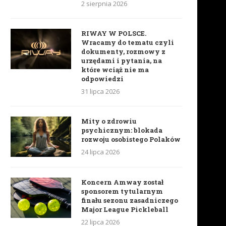
2 sierpnia 2026
Równowaga w życiu równa
To już nie jest praca. To je
RIWAY W POLSCE.
równowadze hormonalnej
PASJA
Wracamy do tematu czyli
dokumenty, rozmowy z
22 maja 2019
15 maja 2019
urzędami i pytania, na
które wciąż nie ma
odpowiedzi
31 lipca 2026
Mity o zdrowiu
psychicznym: blokada
rozwoju osobistego Polaków
24 lipca 2026
Koncern Amway został
sponsorem tytularnym
finału sezonu zasadniczego
Major League Pickleball
22 lipca 2026