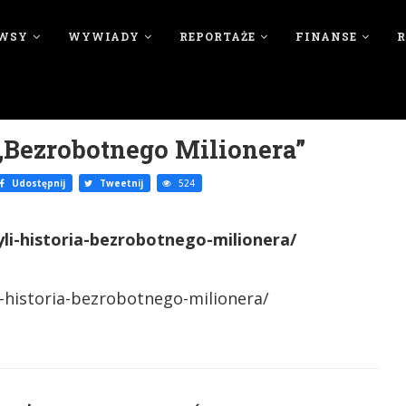
WSY
WYWIADY
REPORTAŻE
FINANSE
 „Bezrobotnego Milionera”
Udostępnij
Tweetnij
524
li-historia-bezrobotnego-milionera/
-historia-bezrobotnego-milionera/