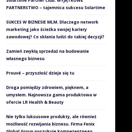
Solartime Partner Club. WYJĄTKOWE
PARTNERSTWO – tajemnica sukcesu Solartime
SUKCES W BIZNESIE MLM. Dlaczego network
marketing jako ścieżka swojej kariery
zawodowej? Co skłania ludzi do takiej decyzji?
Zamień zwykłą sprzedaż na budowanie
własnego biznesu
Prouvé – przyszłość dzieje się tu
Droga pomiędzy zdrowiem, pięknem, a
umysłem. Najnowsza gama produktowa w
ofercie LR Health & Beauty
Nie tylko luksusowe produkty, ale również
możliwość rozwijania biznesu. Firma Fenix
Global Group poszukuje kompetentnego