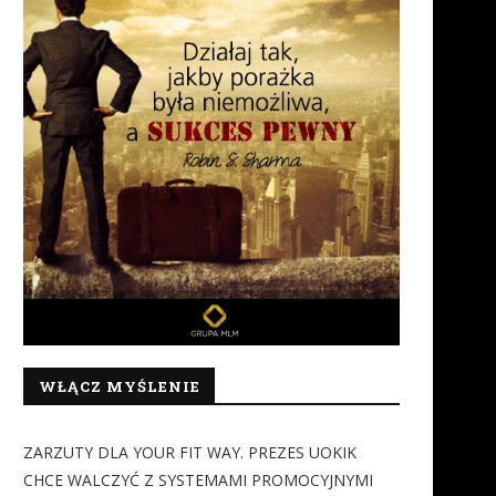
WŁĄCZ MYŚLENIE
ZARZUTY DLA YOUR FIT WAY. PREZES UOKIK
CHCE WALCZYĆ Z SYSTEMAMI PROMOCYJNYMI