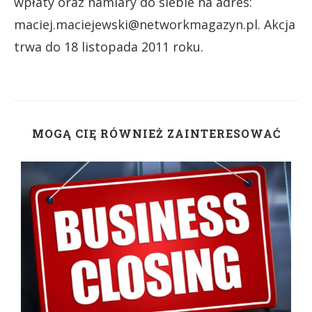
wpłaty oraz namiary do siebie na adres:
maciej.maciejewski@networkmagazyn.pl. Akcja
trwa do 18 listopada 2011 roku.
MOGĄ CIĘ RÓWNIEŻ ZAINTERESOWAĆ