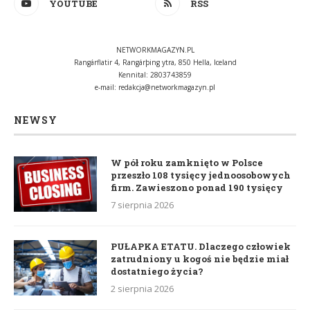
YOUTUBE
RSS
NETWORKMAGAZYN.PL
Rangárflatir 4, Rangárþing ytra, 850 Hella, Iceland
Kennital: 2803743859
e-mail:
redakcja@networkmagazyn.pl
NEWSY
W pół roku zamknięto w Polsce
przeszło 108 tysięcy jednoosobowych
firm. Zawieszono ponad 190 tysięcy
7 sierpnia 2026
PUŁAPKA ETATU. Dlaczego człowiek
zatrudniony u kogoś nie będzie miał
dostatniego życia?
2 sierpnia 2026