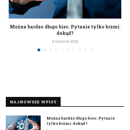
Można bardzo długo biec. Pytanie tylko brzmi:
P
dokąd?
9 sierpnia 2026
NAJNOWSZE WPISY
Można bardzo długo biec. Pytanie
tylko brzmi: dokąd?