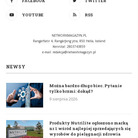
FACEBOOK
TWITTER
YOUTUBE
RSS
NETWORKMAGAZYN.PL
Rangárflatir 4, Rangárþing ytra, 850 Hella, Iceland
Kennital: 2803743859
e-mail:
redakcja@networkmagazyn.pl
NEWSY
Można bardzo długo biec. Pytanie
tylko brzmi: dokąd?
9 sierpnia 2026
Produkty Nutrilite ogłoszono marką
nr 1 wśród najlepiej sprzedających się
wyrobów do pielęgnacji zdrowia