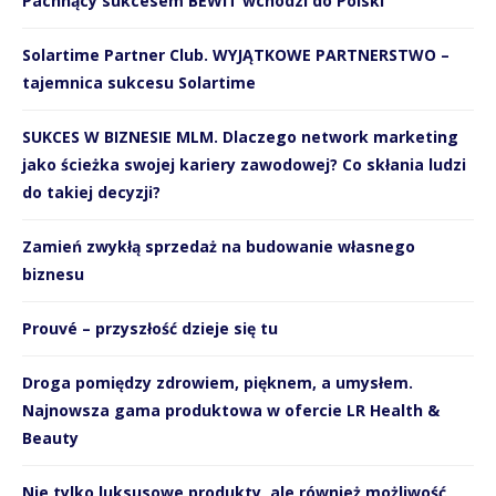
Pachnący sukcesem BEWIT wchodzi do Polski
Solartime Partner Club. WYJĄTKOWE PARTNERSTWO –
tajemnica sukcesu Solartime
SUKCES W BIZNESIE MLM. Dlaczego network marketing
jako ścieżka swojej kariery zawodowej? Co skłania ludzi
do takiej decyzji?
Zamień zwykłą sprzedaż na budowanie własnego
biznesu
Prouvé – przyszłość dzieje się tu
Droga pomiędzy zdrowiem, pięknem, a umysłem.
Najnowsza gama produktowa w ofercie LR Health &
Beauty
Nie tylko luksusowe produkty, ale również możliwość