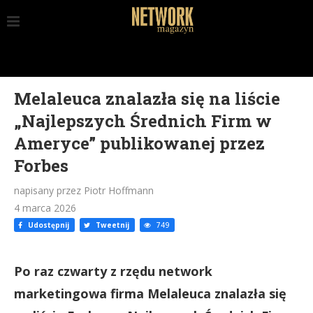
Melaleuca znalazła się na liście
„Najlepszych Średnich Firm w
Ameryce” publikowanej przez
Forbes
napisany przez Piotr Hoffmann
4 marca 2026
Udostępnij
Tweetnij
749
Po raz czwarty z rzędu network
marketingowa firma Melaleuca znalazła się