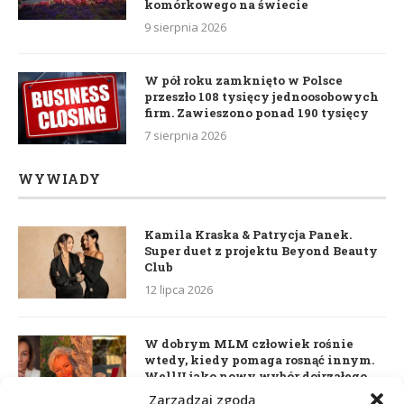
komórkowego na świecie
9 sierpnia 2026
W pół roku zamknięto w Polsce
przeszło 108 tysięcy jednoosobowych
firm. Zawieszono ponad 190 tysięcy
7 sierpnia 2026
WYWIADY
Kamila Kraska & Patrycja Panek.
Super duet z projektu Beyond Beauty
Club
12 lipca 2026
W dobrym MLM człowiek rośnie
wtedy, kiedy pomaga rosnąć innym.
WellU jako nowy wybór dojrzałego
lidera
Zarządzaj zgodą