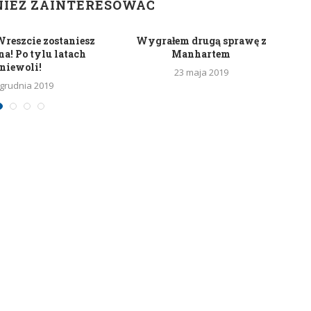
NIEŻ ZAINTERESOWAĆ
 Wreszcie zostaniesz
Wygrałem drugą sprawę z
a! Po tylu latach
Manhartem
niewoli!
23 maja 2019
 grudnia 2019