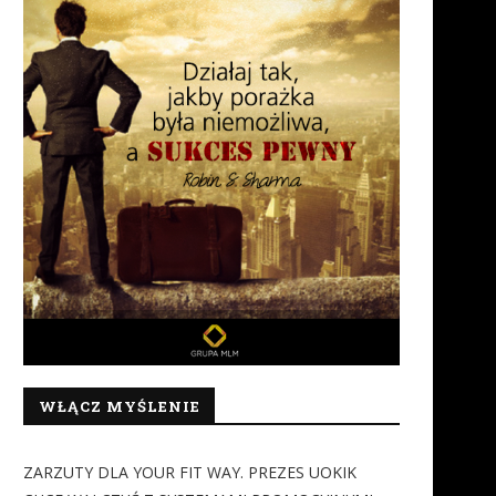
WŁĄCZ MYŚLENIE
ZARZUTY DLA YOUR FIT WAY. PREZES UOKIK