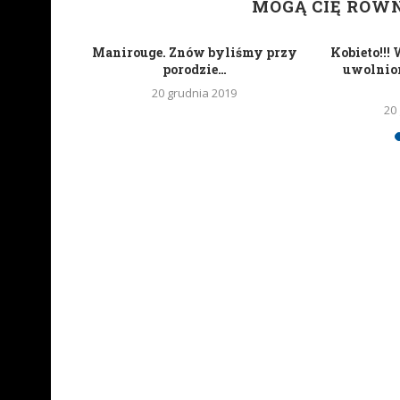
MOGĄ CIĘ RÓW
uoLife
Manirouge. Znów byliśmy przy
Kobieto!!!
a w Empiku
porodzie…
uwolnion
20 grudnia 2019
20