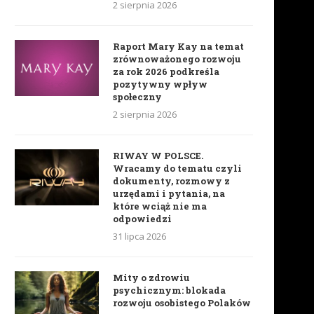
2 sierpnia 2026
Równowaga w życiu równa
To już nie jest praca. To je
Raport Mary Kay na temat
równowadze hormonalnej
PASJA
zrównoważonego rozwoju
za rok 2026 podkreśla
22 maja 2019
15 maja 2019
pozytywny wpływ
społeczny
2 sierpnia 2026
RIWAY W POLSCE.
Wracamy do tematu czyli
dokumenty, rozmowy z
urzędami i pytania, na
które wciąż nie ma
odpowiedzi
31 lipca 2026
Mity o zdrowiu
psychicznym: blokada
rozwoju osobistego Polaków