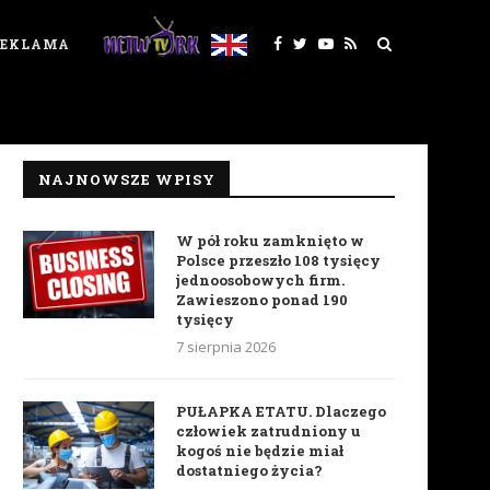
REKLAMA
NAJNOWSZE WPISY
W pół roku zamknięto w
Polsce przeszło 108 tysięcy
jednoosobowych firm.
Zawieszono ponad 190
tysięcy
7 sierpnia 2026
PUŁAPKA ETATU. Dlaczego
człowiek zatrudniony u
kogoś nie będzie miał
dostatniego życia?