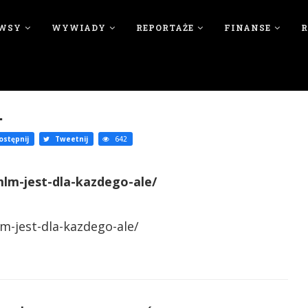
WSY
WYWIADY
REPORTAŻE
FINANSE
…
stępnij
Tweetnij
642
lm-jest-dla-kazdego-ale/
m-jest-dla-kazdego-ale/