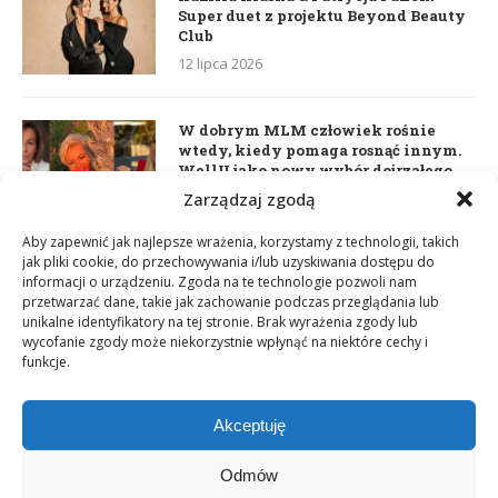
Super duet z projektu Beyond Beauty
Club
12 lipca 2026
W dobrym MLM człowiek rośnie
wtedy, kiedy pomaga rosnąć innym.
WellU jako nowy wybór dojrzałego
lidera
Zarządzaj zgodą
2 czerwca 2026
Aby zapewnić jak najlepsze wrażenia, korzystamy z technologii, takich
jak pliki cookie, do przechowywania i/lub uzyskiwania dostępu do
informacji o urządzeniu. Zgoda na te technologie pozwoli nam
Daria Dudzik. Kocham Cię
przetwarzać dane, takie jak zachowanie podczas przeglądania lub
17 kwietnia 2026
unikalne identyfikatory na tej stronie. Brak wyrażenia zgody lub
wycofanie zgody może niekorzystnie wpłynąć na niektóre cechy i
funkcje.
Akceptuję
Odmów