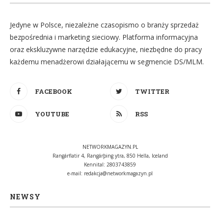
Jedyne w Polsce, niezależne czasopismo o branży sprzedaż
bezpośrednia i marketing sieciowy. Platforma informacyjna
oraz ekskluzywne narzędzie edukacyjne, niezbędne do pracy
każdemu menadżerowi działającemu w segmencie DS/MLM.
FACEBOOK
TWITTER
YOUTUBE
RSS
NETWORKMAGAZYN.PL
Rangárflatir 4, Rangárþing ytra, 850 Hella, Iceland
Kennital: 2803743859
e-mail:
redakcja@networkmagazyn.pl
NEWSY