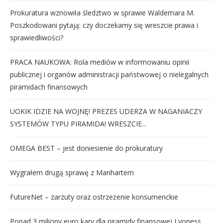
Prokuratura wznowiła śledztwo w sprawie Waldemara M.
Poszkodowani pytają: czy doczekamy się wreszcie prawa i
sprawiedliwości?
PRACA NAUKOWA: Rola mediów w informowaniu opinii
publicznej i organów administracji państwowej o nielegalnych
piramidach finansowych
UOKIK IDZIE NA WOJNĘ! PREZES UDERZA W NAGANIACZY
SYSTEMÓW TYPU PIRAMIDA! WRESZCIE...
OMEGA BEST – jest doniesienie do prokuratury
Wygrałem drugą sprawę z Manhartem
FutureNet – zarzuty oraz ostrzeżenie konsumenckie
Ponad 3 miliony euro kary dla piramidy finansowej Lyoness