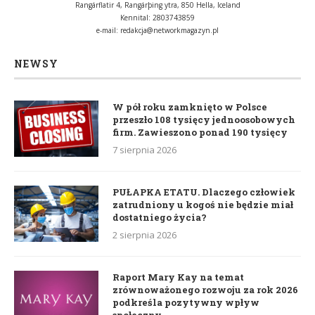
Rangárflatir 4, Rangárþing ytra, 850 Hella, Iceland
Kennital: 2803743859
e-mail:
redakcja@networkmagazyn.pl
NEWSY
W pół roku zamknięto w Polsce
przeszło 108 tysięcy jednoosobowych
firm. Zawieszono ponad 190 tysięcy
7 sierpnia 2026
PUŁAPKA ETATU. Dlaczego człowiek
zatrudniony u kogoś nie będzie miał
dostatniego życia?
2 sierpnia 2026
Raport Mary Kay na temat
zrównoważonego rozwoju za rok 2026
podkreśla pozytywny wpływ