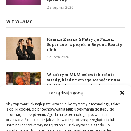
społeczny
2 sierpnia 2026
WYWIADY
Kamila Kraska & Patrycja Panek.
Super duet z projektu Beyond Beauty
Club
12 lipca 2026
W dobrym MLM człowiek rośnie
wtedy, kiedy pomaga rosnąć innym.
WellU jako nowy wybór dojrzałego
lidera
Zarządzaj zgodą
2 czerwca 2026
Aby zapewnić jak najlepsze wrażenia, korzystamy z technologii, takich
jak pliki cookie, do przechowywania i/lub uzyskiwania dostępu do
informacji o urządzeniu. Zgoda na te technologie pozwoli nam
Daria Dudzik. Kocham Cię
przetwarzać dane, takie jak zachowanie podczas przeglądania lub
17 kwietnia 2026
unikalne identyfikatory na tej stronie. Brak wyrażenia zgody lub
wycofanie zgody może niekorzystnie wpłynąć na niektóre cechy i