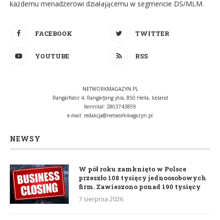
każdemu menadżerowi działającemu w segmencie DS/MLM.
FACEBOOK
TWITTER
YOUTUBE
RSS
NETWORKMAGAZYN.PL
Rangárflatir 4, Rangárþing ytra, 850 Hella, Iceland
Kennital: 2803743859
e-mail:
redakcja@networkmagazyn.pl
NEWSY
W pół roku zamknięto w Polsce
przeszło 108 tysięcy jednoosobowych
firm. Zawieszono ponad 190 tysięcy
7 sierpnia 2026