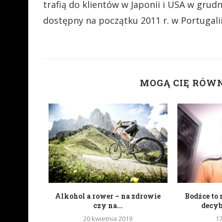
trafią do klientów w Japonii i USA w gru
dostępny na początku 2011 r. w Portugalii, 
MOGĄ CIĘ RÓW
portali
Alkohol a rower – na zdrowie
Bodźce to 
wych
czy na...
decy
20 kwietnia 2019
1