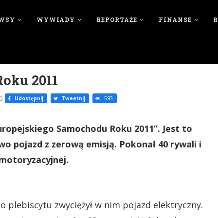
WSY
WYWIADY
REPORTAŻE
FINANSE
oku 2011
0
Udostępnij
Tweetnij
593
Europejskiego Samochodu Roku 2011”. Jest to
 pojazd z zerową emisją. Pokonał 40 rywali i
motoryzacyjnej.
o plebiscytu zwyciężył w nim pojazd elektryczny.