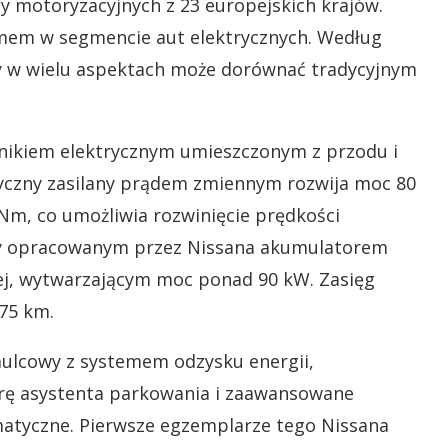
zy motoryzacyjnych z 23 europejskich krajów.
łomem w segmencie aut elektrycznych. Według
óry w wielu aspektach może dorównać tradycyjnym
nikiem elektrycznym umieszczonym z przodu i
tryczny zasilany prądem zmiennym rozwija moc 80
, co umożliwia rozwinięcie prędkości
any opracowanym przez Nissana akumulatorem
ej, wytwarzającym moc ponad 90 kW. Zasięg
75 km.
mulcowy z systemem odzysku energii,
merę asystenta parkowania i zaawansowane
matyczne. Pierwsze egzemplarze tego Nissana