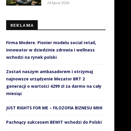
24 lipca 2026
REKLAMA
Firma Modere. Pionier modelu social retail,
innowator w dziedzinie zdrowia i wellness
wchodzi na rynek polski
Zostań naszym ambasadorem i otrzymaj
najnowsze urządzenie Mezator BRT 2
generacji o wartości 4299 zł za darmo na cały
miesiąc
JUST RIGHTS FOR ME – FILOZOFIA BIZNESU MIHI
Jak SMS-y wspierają
Sportowcy obalają mit, że t
organizacyjnie i finansowo
jeść mięso, aby...
Pachnący sukcesem BEWIT wchodzi do Polski
WOŚP?
21 listopada 2018