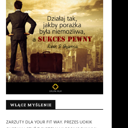
WŁĄCZ MYŚLENIE
ZARZUTY DLA YOUR FIT WAY. PREZES UOKIK