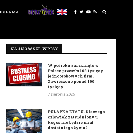
REKLAMA
NAJNOWSZE WPISY
W pół roku zamknięto w
Polsce przeszło 108 tysięcy
jednoosobowych firm.
Zawieszono ponad 190
tysięcy
7 sierpnia 2026
PUŁAPKA ETATU. Dlaczego
człowiek zatrudniony u
kogoś nie będzie miał
dostatniego życia?