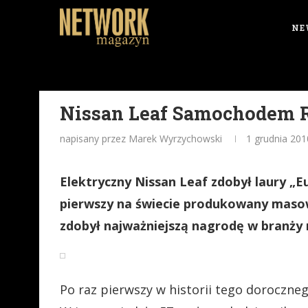
NE
Nissan Leaf Samochodem R
napisany przez Marek Wyrzychowski
1 grudnia 201
Elektryczny Nissan Leaf zdobył laury „
pierwszy na świecie produkowany masowo
zdobył najważniejszą nagrodę w branży 
Po raz pierwszy w historii tego doroczneg