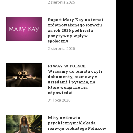
2 sierpnia 2026
Raport Mary Kay na temat
zrównoważonego rozwoju
za rok 2026 podkreśla
pozytywny wpływ
społeczny
2 sierpnia 2026
RIWAY W POLSCE.
Wracamy do tematu czyli
dokumenty, rozmowy z
urzędami i pytania, na
które wciąż nie ma
odpowiedzi
31 lipca 2026
Mity o zdrowiu
psychicznym: blokada
rozwoju osobistego Polaków