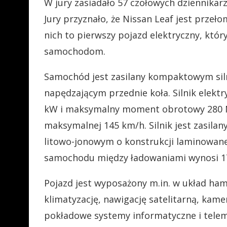
W jury zasiadało 57 czołowych dziennikar
Jury przyznało, że Nissan Leaf jest prze
nich to pierwszy pojazd elektryczny, kt
samochodom.
Samochód jest zasilany kompaktowym sil
napędzającym przednie koła. Silnik elek
kW i maksymalny moment obrotowy 280 Nm
maksymalnej 145 km/h. Silnik jest zasil
litowo-jonowym o konstrukcji laminowan
samochodu między ładowaniami wynosi 1
Pojazd jest wyposażony m.in. w układ ha
klimatyzację, nawigację satelitarną, ka
pokładowe systemy informatyczne i tele