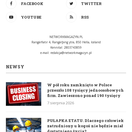
FACEBOOK
TWITTER
YOUTUBE
RSS
NETWORKMAGAZYN.PL
Rangárflatir 4, Rangárþing ytra, 850 Hella, Iceland
Kennital: 2803743859
e-mail:
redakcja@networkmagazyn.pl
NEWSY
W pół roku zamknięto w Polsce
przeszło 108 tysięcy jednoosobowych
firm. Zawieszono ponad 190 tysięcy
7 sierpnia 2026
PUŁAPKA ETATU. Dlaczego człowiek
zatrudniony u kogoś nie będzie miał
dostatniego życia?