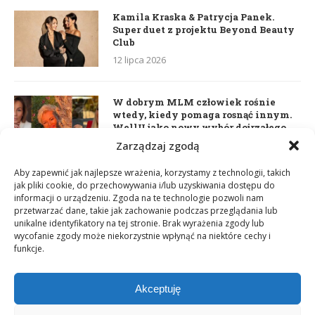
Kamila Kraska & Patrycja Panek.
Super duet z projektu Beyond Beauty
Club
12 lipca 2026
W dobrym MLM człowiek rośnie
wtedy, kiedy pomaga rosnąć innym.
WellU jako nowy wybór dojrzałego
lidera
Zarządzaj zgodą
2 czerwca 2026
Aby zapewnić jak najlepsze wrażenia, korzystamy z technologii, takich
jak pliki cookie, do przechowywania i/lub uzyskiwania dostępu do
informacji o urządzeniu. Zgoda na te technologie pozwoli nam
Daria Dudzik. Kocham Cię
przetwarzać dane, takie jak zachowanie podczas przeglądania lub
17 kwietnia 2026
unikalne identyfikatory na tej stronie. Brak wyrażenia zgody lub
wycofanie zgody może niekorzystnie wpłynąć na niektóre cechy i
funkcje.
Akceptuję