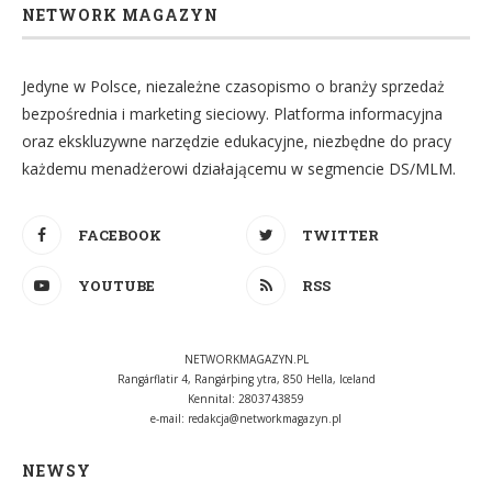
NETWORK MAGAZYN
Jedyne w Polsce, niezależne czasopismo o branży sprzedaż
bezpośrednia i marketing sieciowy. Platforma informacyjna
oraz ekskluzywne narzędzie edukacyjne, niezbędne do pracy
każdemu menadżerowi działającemu w segmencie DS/MLM.
FACEBOOK
TWITTER
YOUTUBE
RSS
NETWORKMAGAZYN.PL
Rangárflatir 4, Rangárþing ytra, 850 Hella, Iceland
Kennital: 2803743859
e-mail:
redakcja@networkmagazyn.pl
NEWSY