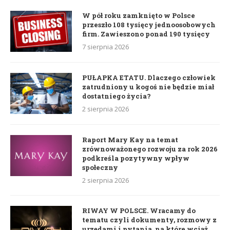
W pół roku zamknięto w Polsce
przeszło 108 tysięcy jednoosobowych
firm. Zawieszono ponad 190 tysięcy
7 sierpnia 2026
PUŁAPKA ETATU. Dlaczego człowiek
zatrudniony u kogoś nie będzie miał
dostatniego życia?
2 sierpnia 2026
Raport Mary Kay na temat
zrównoważonego rozwoju za rok 2026
podkreśla pozytywny wpływ
społeczny
2 sierpnia 2026
RIWAY W POLSCE. Wracamy do
tematu czyli dokumenty, rozmowy z
urzędami i pytania, na które wciąż