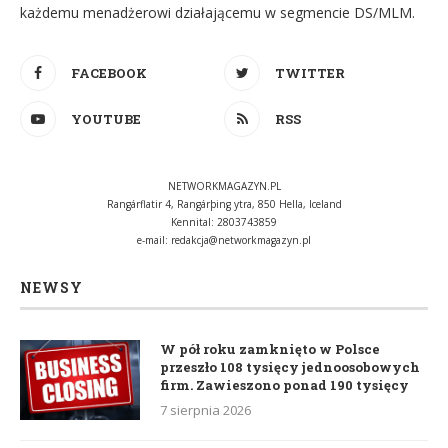
każdemu menadżerowi działającemu w segmencie DS/MLM.
FACEBOOK
TWITTER
YOUTUBE
RSS
NETWORKMAGAZYN.PL
Rangárflatir 4, Rangárþing ytra, 850 Hella, Iceland
Kennital: 2803743859
e-mail:
redakcja@networkmagazyn.pl
NEWSY
W pół roku zamknięto w Polsce
przeszło 108 tysięcy jednoosobowych
firm. Zawieszono ponad 190 tysięcy
7 sierpnia 2026