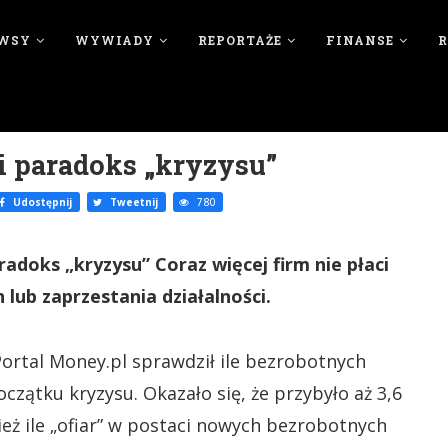
WSY
WYWIADY
REPORTAŻE
FINANSE
i paradoks „kryzysu”
Udostępnij
Tweetnij
780
aradoks „kryzysu” Coraz więcej firm nie płaci
lub zaprzestania działalności.
 Portal Money.pl sprawdził ile bezrobotnych
czątku kryzysu. Okazało się, że przybyło aż 3,6
eż ile „ofiar” w postaci nowych bezrobotnych