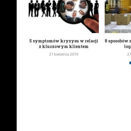
 trend w
5 symptomów kryzysu w relacji
8 sposobów 
nta
z kluczowym klientem
lo
18
21 kwietnia 2019
2