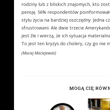
rodziny lub z bliskich znajomych, kto zos
pensję. 56% respondentów poinformowało,
stylu życia na bardziej oszczędny. Jedna 
sfrustrowani. Ale dwie trzecie Amerykanów
jest źle i wierzą, że ich sytuacja material
To jest ten kryzys do cholery, czy go nie 
(Maciej Maciejewski)
MOGĄ CIĘ RÓW