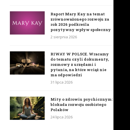
Raport Mary Kay na temat
zrównoważonego rozwoju za
rok 2026 podkreśla
pozytywny wpływ społeczny
2 sierpnia 2026
RIWAY W POLSCE. Wracamy
do tematu czyli dokumenty,
rozmowy z urzędami i
pytania, na które wciąż nie
ma odpowiedzi
31 lipca 2026
Mity o zdrowiu psychicznym:
blokada rozwoju osobistego
Polaków
24 lipca 2026