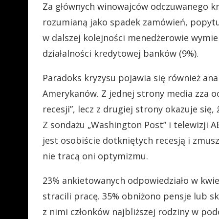
Za głównych winowajców odczuwanego kry
rozumianą jako spadek zamówień, popytu,
w dalszej kolejności menedżerowie wymie
działalności kredytowej banków (9%).
Paradoks kryzysu pojawia się również anal
Amerykanów. Z jednej strony media zza oc
recesji”, lecz z drugiej strony okazuje się
Z sondażu „Washington Post” i telewizji 
jest osobiście dotkniętych recesją i zmus
nie tracą oni optymizmu.
23% ankietowanych odpowiedziało w kwietn
stracili pracę. 35% obniżono pensje lub 
z nimi członków najbliższej rodziny w po