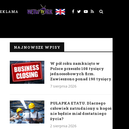
REKLAMA
NAJNOWSZE WPISY
W pół roku zamknięto w
Polsce przeszło 108 tysięcy
jednoosobowych firm.
Zawieszono ponad 190 tysięcy
7 sierpnia 2026
PUŁAPKA ETATU. Dlaczego
człowiek zatrudniony u kogoś
nie będzie miał dostatniego
życia?
2 sierpnia 2026