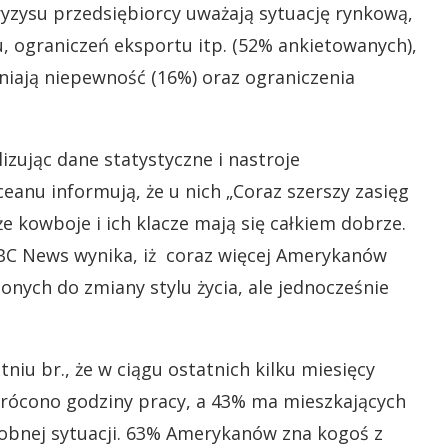
zysu przedsiębiorcy uważają sytuację rynkową,
 ograniczeń eksportu itp. (52% ankietowanych),
niają niepewność (16%) oraz ograniczenia
izując dane statystyczne i nastroje
eanu informują, że u nich „Coraz szerszy zasięg
, że kowboje i ich klacze mają się całkiem dobrze.
ABC News wynika, iż coraz więcej Amerykanów
zonych do zmiany stylu życia, ale jednocześnie
iu br., że w ciągu ostatnich kilku miesięcy
skrócono godziny pracy, a 43% ma mieszkających
dobnej sytuacji. 63% Amerykanów zna kogoś z