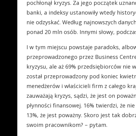
pochłonął kryzys. Za jego początek uznan
banki, a indeksy ustanowiły wtedy history
nie odzyskać. Według najnowszych danych,
ponad 20 mln osób. Innymi słowy, podczas
I w tym miejscu powstaje paradoks, alb
przeprowadzonego przez Business Centre 
kryzysu, ale aż 69% przedsiębiorców nie 
został przeprowadzony pod koniec kwietni
menedżerów i właścicieli firm z całego kr
zauważają kryzys, sądzi, że jest on poważn
płynności finansowej. 16% twierdzi, że ni
13%, że jest poważny. Skoro jest tak dobrze
swoim pracownikom? – pytam.