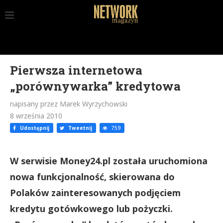
Pierwsza internetowa
„porównywarka” kredytowa
napisany przez Marek Wyrzychowski
8 września 2010
Udostępnij
Tweetnij
759
W serwisie Money24.pl została uruchomiona
nowa funkcjonalność, skierowana do
Polaków zainteresowanych podjęciem
kredytu gotówkowego lub pożyczki.