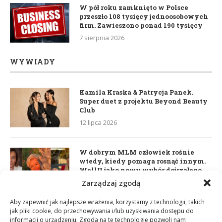
W pół roku zamknięto w Polsce
przeszło 108 tysięcy jednoosobowych
firm. Zawieszono ponad 190 tysięcy
7 sierpnia 2026
WYWIADY
Kamila Kraska & Patrycja Panek.
Super duet z projektu Beyond Beauty
Club
12 lipca 2026
W dobrym MLM człowiek rośnie
wtedy, kiedy pomaga rosnąć innym.
WellU jako nowy wybór dojrzałego
lidera
Zarządzaj zgodą
2 czerwca 2026
Aby zapewnić jak najlepsze wrażenia, korzystamy z technologii, takich
jak pliki cookie, do przechowywania i/lub uzyskiwania dostępu do
informacji o urządzeniu. Zgoda na te technologie pozwoli nam
Daria Dudzik. Kocham Cię