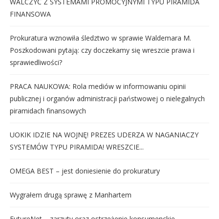
WALCZYĆ Z SYSTEMAMI PROMOCYJNYMI TYPU PIRAMIDA
FINANSOWA
Prokuratura wznowiła śledztwo w sprawie Waldemara M.
Poszkodowani pytają: czy doczekamy się wreszcie prawa i
sprawiedliwości?
PRACA NAUKOWA: Rola mediów w informowaniu opinii
publicznej i organów administracji państwowej o nielegalnych
piramidach finansowych
UOKIK IDZIE NA WOJNĘ! PREZES UDERZA W NAGANIACZY
SYSTEMÓW TYPU PIRAMIDA! WRESZCIE...
OMEGA BEST – jest doniesienie do prokuratury
Wygrałem drugą sprawę z Manhartem
FutureNet – zarzuty oraz ostrzeżenie konsumenckie