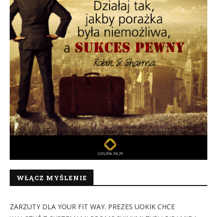
WŁĄCZ MYŚLENIE
ZARZUTY DLA YOUR FIT WAY. PREZES UOKIK CHCE