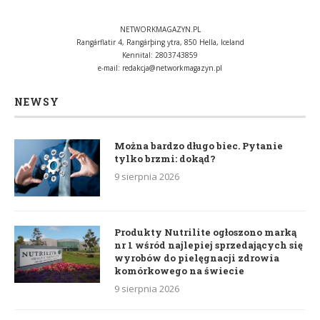
NETWORKMAGAZYN.PL
Rangárflatir 4, Rangárþing ytra, 850 Hella, Iceland
Kennital: 2803743859
e-mail:
redakcja@networkmagazyn.pl
NEWSY
Można bardzo długo biec. Pytanie
tylko brzmi: dokąd?
9 sierpnia 2026
Produkty Nutrilite ogłoszono marką
nr 1 wśród najlepiej sprzedających się
wyrobów do pielęgnacji zdrowia
komórkowego na świecie
9 sierpnia 2026