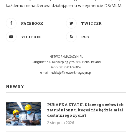
każdemu menadżerowi działającemu w segmencie DS/MLM.
FACEBOOK
TWITTER
YOUTUBE
RSS
NETWORKMAGAZYN.PL
Rangárflatir 4, Rangárþing ytra, 850 Hella, Iceland
Kennital: 2803743859
e-mail:
redakcja@networkmagazyn.pl
NEWSY
PUŁAPKA ETATU. Dlaczego człowiek
zatrudniony u kogoś nie będzie miał
dostatniego życia?
2 sierpnia 2026