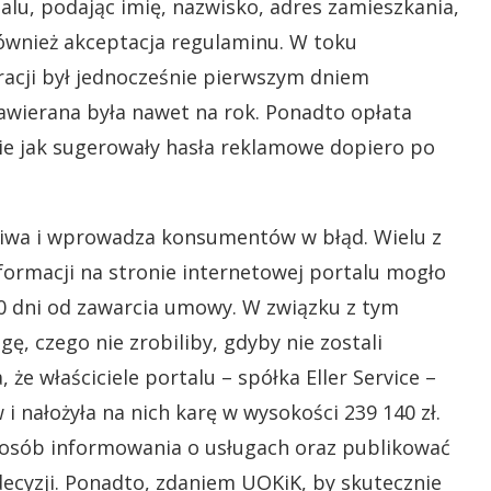
alu, podając imię, nazwisko, adres zamieszkania,
również akceptacja regulaminu. W toku
tracji był jednocześnie pierwszym dniem
wierana była nawet na rok. Ponadto opłata
 nie jak sugerowały hasła reklamowe dopiero po
ciwa i wprowadza konsumentów w błąd. Wielu z
formacji na stronie internetowej portalu mogło
 10 dni od zawarcia umowy. W związku z tym
, czego nie zrobiliby, gdyby nie zostali
że właściciele portalu – spółka Eller Service –
 nałożyła na nich karę w wysokości 239 140 zł.
osób informowania o usługach oraz publikować
decyzji. Ponadto, zdaniem UOKiK, by skutecznie