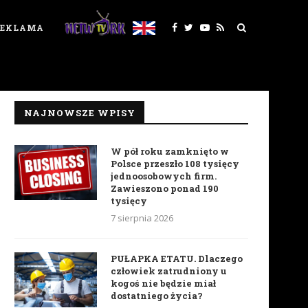
REKLAMA
NAJNOWSZE WPISY
W pół roku zamknięto w
Polsce przeszło 108 tysięcy
jednoosobowych firm.
Zawieszono ponad 190
tysięcy
7 sierpnia 2026
PUŁAPKA ETATU. Dlaczego
człowiek zatrudniony u
kogoś nie będzie miał
dostatniego życia?