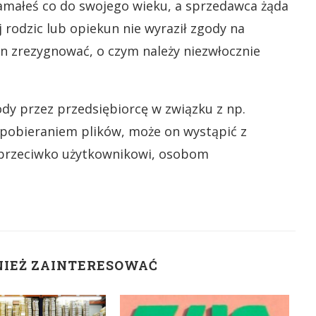
skłamałeś co do swojego wieku, a sprzedawca żąda
j rodzic lub opiekun nie wyraził zgody na
n zrezygnować, o czym należy niezwłocznie
ody przez przedsiębiorcę w związku z np.
pobieraniem plików, może on wystąpić z
przeciwko użytkownikowi, osobom
NIEŻ ZAINTERESOWAĆ