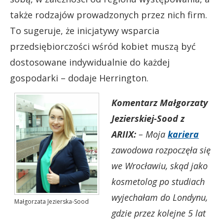
także rodzajów prowadzonych przez nich firm.
To sugeruje, że inicjatywy wsparcia
przedsiębiorczości wśród kobiet muszą być
dostosowane indywidualnie do każdej
gospodarki – dodaje Herrington.
Komentarz Mał
gorzaty
Jezierskiej-Sood z
ARIIX:
– Moja
kariera
zawodowa rozpoczęła się
we Wrocławiu, skąd jako
kosmetolog po studiach
wyjechałam do Londynu,
Małgorzata Jezierska-Sood
gdzie przez kolejne 5 lat