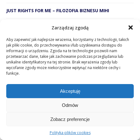
JUST RIGHTS FOR ME – FILOZOFIA BIZNESU MIHI
Pachnący sukcesem BEWIT wchodzi do Polski
Zarządzaj zgodą
Aby zapewnić jak najlepsze wrażenia, korzystamy z technologii, takich
Solartime Partner Club. WYJĄTKOWE PARTNERSTWO –
jak pliki cookie, do przechowywania i/lub uzyskiwania dostępu do
tajemnica sukcesu Solartime
informacji o urządzeniu. Zgoda na te technologie pozwoli nam
przetwarzać dane, takie jak zachowanie podczas przeglądania lub
unikalne identyfikatory na tej stronie. Brak wyrażenia zgody lub
SUKCES W BIZNESIE MLM. Dlaczego network marketing
wycofanie zgody może niekorzystnie wpłynąć na niektóre cechy i
jako ścieżka swojej kariery zawodowej? Co skłania ludzi
funkcje.
do takiej decyzji?
Akceptuję
Zamień zwykłą sprzedaż na budowanie własnego
biznesu
Odmów
Prouvé – przyszłość dzieje się tu
Zobacz preferencje
Polityka plików cookies
Droga pomiędzy zdrowiem, pięknem, a umysłem.