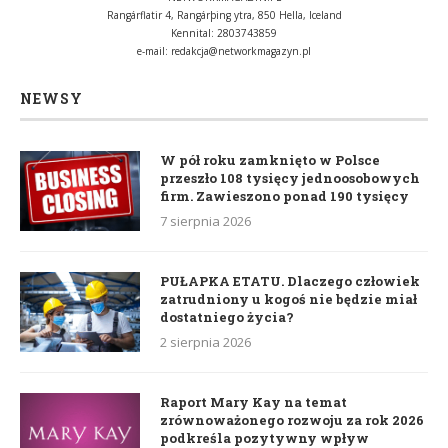
Rangárflatir 4, Rangárþing ytra, 850 Hella, Iceland
Kennital: 2803743859
e-mail:
redakcja@networkmagazyn.pl
NEWSY
W pół roku zamknięto w Polsce
przeszło 108 tysięcy jednoosobowych
firm. Zawieszono ponad 190 tysięcy
7 sierpnia 2026
PUŁAPKA ETATU. Dlaczego człowiek
zatrudniony u kogoś nie będzie miał
dostatniego życia?
2 sierpnia 2026
Raport Mary Kay na temat
zrównoważonego rozwoju za rok 2026
podkreśla pozytywny wpływ