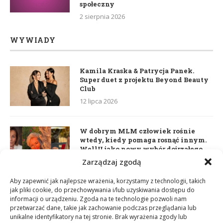
społeczny
2 sierpnia 2026
WYWIADY
Kamila Kraska & Patrycja Panek.
Super duet z projektu Beyond Beauty
Club
12 lipca 2026
W dobrym MLM człowiek rośnie
wtedy, kiedy pomaga rosnąć innym.
WellU jako nowy wybór dojrzałego
lidera
Zarządzaj zgodą
2 czerwca 2026
Aby zapewnić jak najlepsze wrażenia, korzystamy z technologii, takich
jak pliki cookie, do przechowywania i/lub uzyskiwania dostępu do
informacji o urządzeniu. Zgoda na te technologie pozwoli nam
Daria Dudzik. Kocham Cię
przetwarzać dane, takie jak zachowanie podczas przeglądania lub
17 kwietnia 2026
unikalne identyfikatory na tej stronie. Brak wyrażenia zgody lub