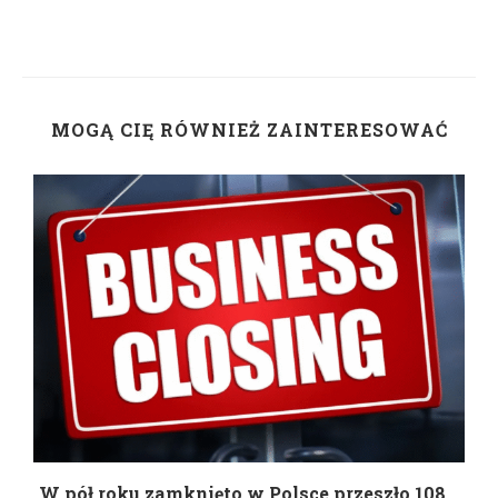
MOGĄ CIĘ RÓWNIEŻ ZAINTERESOWAĆ
g
W pół roku zamknięto w Polsce przeszło 108...