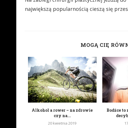
największą popularnością cieszą się prze
MOGĄ CIĘ RÓW
portali
Alkohol a rower – na zdrowie
Bodźce to 
wych
czy na...
decy
20 kwietnia 2019
1