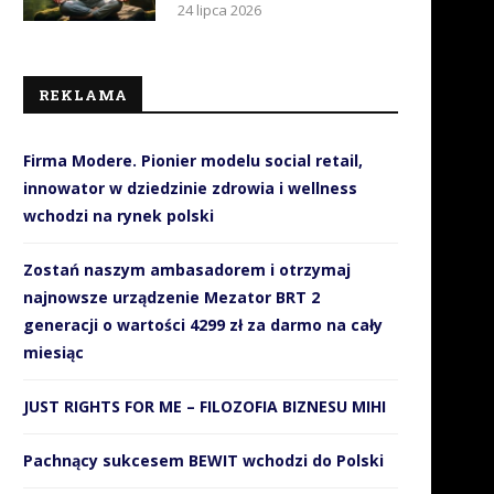
24 lipca 2026
REKLAMA
Firma Modere. Pionier modelu social retail,
innowator w dziedzinie zdrowia i wellness
wchodzi na rynek polski
Zostań naszym ambasadorem i otrzymaj
najnowsze urządzenie Mezator BRT 2
generacji o wartości 4299 zł za darmo na cały
miesiąc
JUST RIGHTS FOR ME – FILOZOFIA BIZNESU MIHI
Jak SMS-y wspierają
Sportowcy obalają mit, że t
organizacyjnie i finansowo
jeść mięso, aby...
Pachnący sukcesem BEWIT wchodzi do Polski
WOŚP?
21 listopada 2018