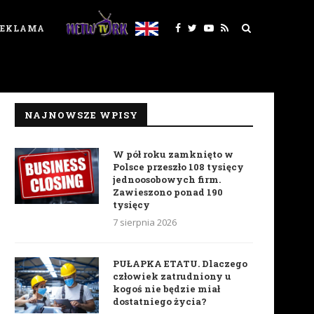
REKLAMA
NAJNOWSZE WPISY
W pół roku zamknięto w
Polsce przeszło 108 tysięcy
jednoosobowych firm.
Zawieszono ponad 190
tysięcy
7 sierpnia 2026
PUŁAPKA ETATU. Dlaczego
człowiek zatrudniony u
kogoś nie będzie miał
dostatniego życia?