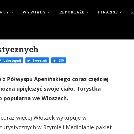
WSY
WYWIADY
REPORTAŻE
FINANSE
stycznych
Udostępnij
Tweetnij
690
e z Półwyspu Apenińskiego coraz częściej
 można upiększyć swoje ciało. Turystka
zo popularna we Włoszech.
e coraz więcej Włoszek wykupuje w
urystycznych w Rzymie i Mediolanie pakiet