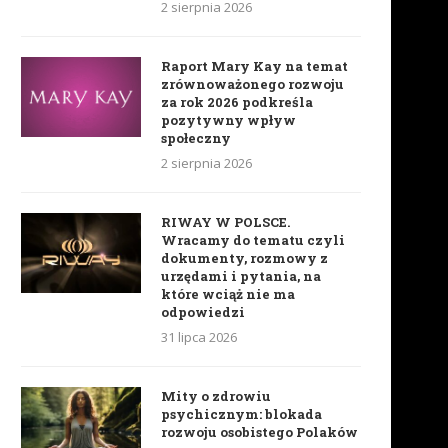
2 sierpnia 2026
Raport Mary Kay na temat
zrównoważonego rozwoju
za rok 2026 podkreśla
pozytywny wpływ
społeczny
2 sierpnia 2026
RIWAY W POLSCE.
Wracamy do tematu czyli
dokumenty, rozmowy z
urzędami i pytania, na
które wciąż nie ma
odpowiedzi
31 lipca 2026
Mity o zdrowiu
psychicznym: blokada
rozwoju osobistego Polaków