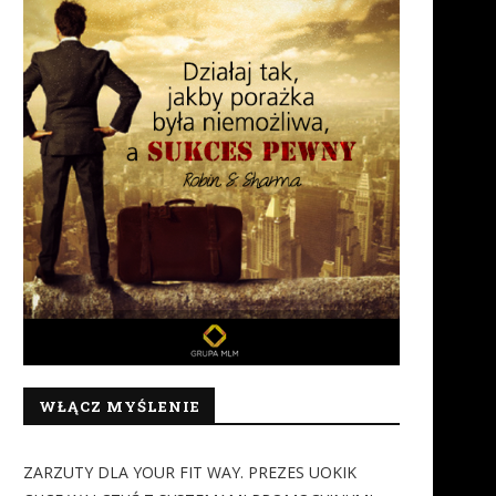
WŁĄCZ MYŚLENIE
ZARZUTY DLA YOUR FIT WAY. PREZES UOKIK