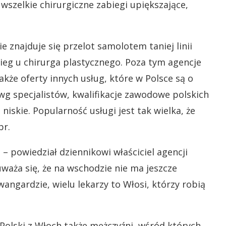
 wszelkie chirurgiczne zabiegi upiększające,
ie znajduje się przelot samolotem taniej linii
bieg u chirurga plastycznego. Poza tym agencje
także oferty innych usług, które w Polsce są o
 wg specjalistów, kwalifikacje zawodowe polskich
 niskie. Popularność usługi jest tak wielka, że
br.
 – powiedział dziennikowi właściciel agencji
uważa się, że na wschodzie nie ma jeszcze
awangardzie, wielu lekarzy to Włosi, którzy robią
o Polski z Włoch także mężczyźni, wśród których