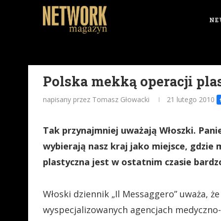
NE
Polska mekką operacji pla
napisany przez Tomasz Głowacki
21 lutego 2010
Tak przynajmniej uważają Włoszki. Pani
wybierają nasz kraj jako miejsce, gdzie
plastyczna jest w ostatnim czasie bard
Włoski dziennik „Il Messaggero” uważa, ż
wyspecjalizowanych agencjach medyczno-t