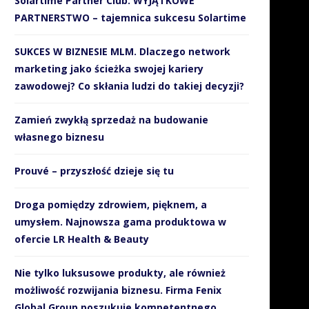
Solartime Partner Club. WYJĄTKOWE
PARTNERSTWO – tajemnica sukcesu Solartime
SUKCES W BIZNESIE MLM. Dlaczego network
marketing jako ścieżka swojej kariery
zawodowej? Co skłania ludzi do takiej decyzji?
Zamień zwykłą sprzedaż na budowanie
własnego biznesu
Prouvé – przyszłość dzieje się tu
Droga pomiędzy zdrowiem, pięknem, a
umysłem. Najnowsza gama produktowa w
ofercie LR Health & Beauty
Nie tylko luksusowe produkty, ale również
możliwość rozwijania biznesu. Firma Fenix
Global Group poszukuje kompetentnego