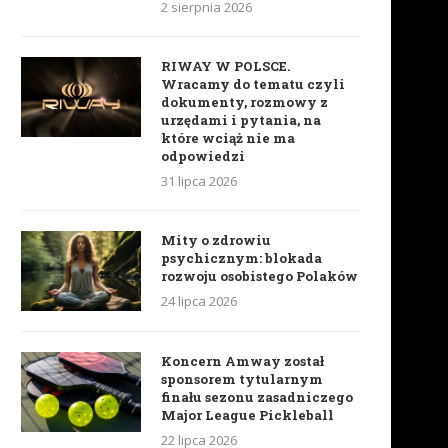
2 sierpnia 2026
RIWAY W POLSCE.
Wracamy do tematu czyli
dokumenty, rozmowy z
urzędami i pytania, na
które wciąż nie ma
odpowiedzi
31 lipca 2026
Mity o zdrowiu
psychicznym: blokada
rozwoju osobistego Polaków
24 lipca 2026
Koncern Amway został
sponsorem tytularnym
finału sezonu zasadniczego
Major League Pickleball
22 lipca 2026