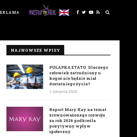
REKLAMA
NAJNOWSZE WPISY
PUŁAPKA ETATU. Dlaczego
człowiek zatrudniony u
kogoś nie będzie miał
dostatniego życia?
2 sierpnia 2026
Raport Mary Kay na temat
zrównoważonego rozwoju
za rok 2026 podkreśla
pozytywny wpływ
społeczny