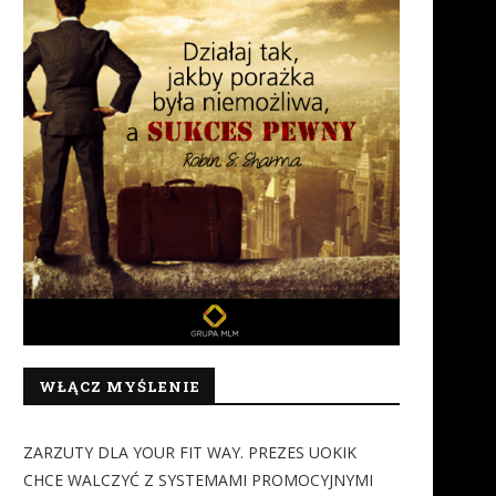
WŁĄCZ MYŚLENIE
ZARZUTY DLA YOUR FIT WAY. PREZES UOKIK
CHCE WALCZYĆ Z SYSTEMAMI PROMOCYJNYMI