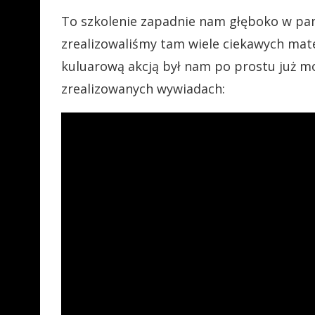
To szkolenie zapadnie nam głęboko w pami
zrealizowaliśmy tam wiele ciekawych mat
kuluarową akcją był nam po prostu już m
zrealizowanych wywiadach: