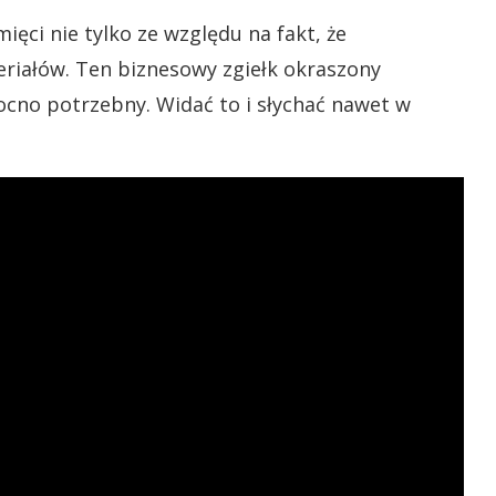
ęci nie tylko ze względu na fakt, że
eriałów. Ten biznesowy zgiełk okraszony
ocno potrzebny. Widać to i słychać nawet w