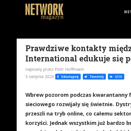
NE
Prawdziwe kontakty międz
International edukuje się
napisany przez Piotr Hoffmann
5 sierpnia 2020
Udostępnij
Tweetnij
6506
Wbrew pozorom podczas kwarantanny fi
sieciowego rozwijały się świetnie. Dystr
przeszli na tryb online, co całemu sekt
korzyści. Jednak wszystkim już bardzo 