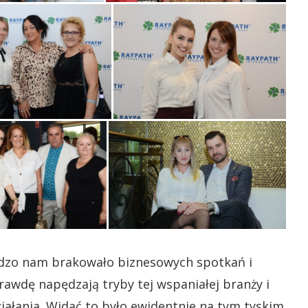
ardzo nam brakowało biznesowych spotkań i
awdę napędzają tryby tej wspaniałej branży i
ałania. Widać to było ewidentnie na tym tyskim