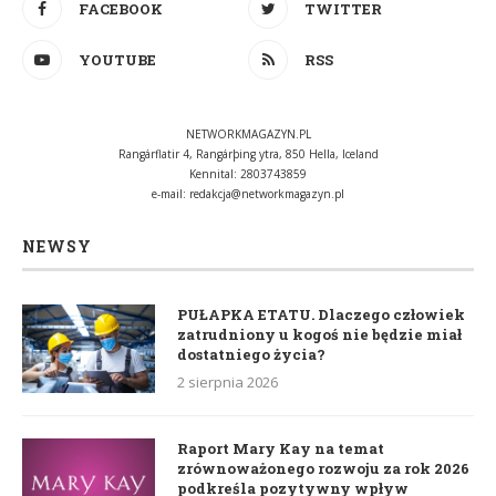
FACEBOOK
TWITTER
YOUTUBE
RSS
NETWORKMAGAZYN.PL
Rangárflatir 4, Rangárþing ytra, 850 Hella, Iceland
Kennital: 2803743859
e-mail:
redakcja@networkmagazyn.pl
NEWSY
PUŁAPKA ETATU. Dlaczego człowiek
zatrudniony u kogoś nie będzie miał
dostatniego życia?
2 sierpnia 2026
Raport Mary Kay na temat
zrównoważonego rozwoju za rok 2026
podkreśla pozytywny wpływ