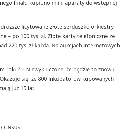
znego finału kupiono m.in. aparaty do wstępnej
droższe licytowane złote serduszko orkiestry
ne – po 100 tys. zł. Złote karty telefoniczne ze
nad 220 tys. zł każda. Na aukcjach internetowych
ym roku? – Niewykluczone, że będzie to znowu
 Okazuje się, że 800 inkubatorów kupowanych
ają już 15 lat.
rma CONSUS