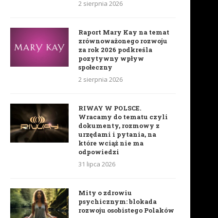
2 sierpnia 2026
Raport Mary Kay na temat
zrównoważonego rozwoju
za rok 2026 podkreśla
pozytywny wpływ
społeczny
2 sierpnia 2026
RIWAY W POLSCE.
Wracamy do tematu czyli
dokumenty, rozmowy z
urzędami i pytania, na
które wciąż nie ma
odpowiedzi
31 lipca 2026
Mity o zdrowiu
psychicznym: blokada
rozwoju osobistego Polaków