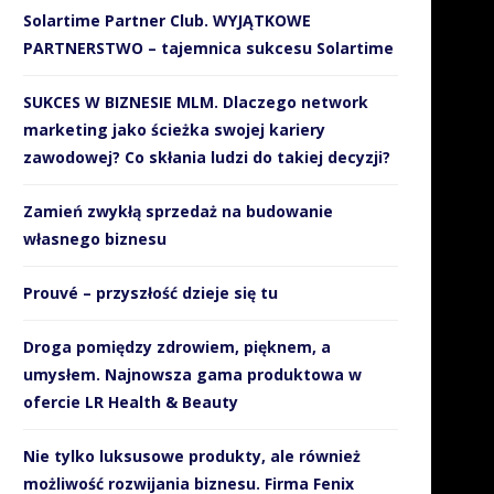
Solartime Partner Club. WYJĄTKOWE
PARTNERSTWO – tajemnica sukcesu Solartime
SUKCES W BIZNESIE MLM. Dlaczego network
marketing jako ścieżka swojej kariery
zawodowej? Co skłania ludzi do takiej decyzji?
Zamień zwykłą sprzedaż na budowanie
własnego biznesu
Jak SMS-y wspierają
Sportowcy obalają mit, że t
Prouvé – przyszłość dzieje się tu
organizacyjnie i finansowo
jeść mięso, aby...
WOŚP?
21 listopada 2018
Droga pomiędzy zdrowiem, pięknem, a
10 stycznia 2019
umysłem. Najnowsza gama produktowa w
ofercie LR Health & Beauty
Nie tylko luksusowe produkty, ale również
możliwość rozwijania biznesu. Firma Fenix