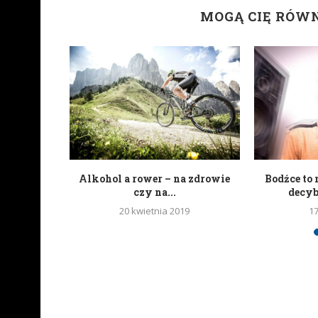
MOGĄ CIĘ RÓW
portali
Alkohol a rower – na zdrowie
Bodźce to 
wych
czy na...
decy
20 kwietnia 2019
1