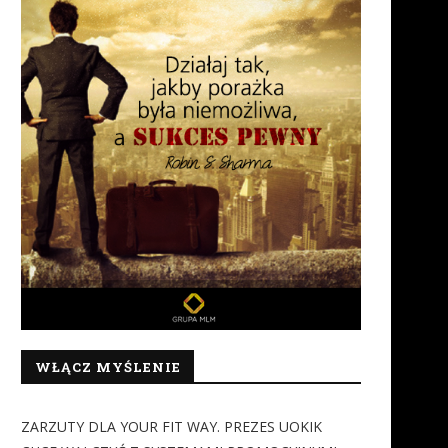
WŁĄCZ MYŚLENIE
ZARZUTY DLA YOUR FIT WAY. PREZES UOKIK