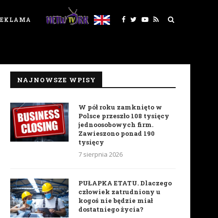
REKLAMA
NAJNOWSZE WPISY
W pół roku zamknięto w
Polsce przeszło 108 tysięcy
jednoosobowych firm.
Zawieszono ponad 190
tysięcy
7 sierpnia 2026
PUŁAPKA ETATU. Dlaczego
człowiek zatrudniony u
kogoś nie będzie miał
dostatniego życia?