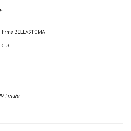
zł
zł – firma BELLASTOMA
00 zł
V Finału.