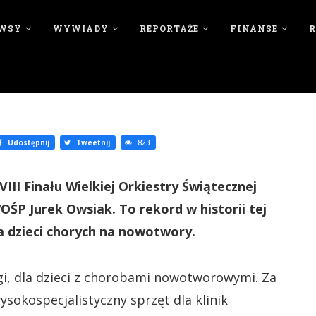
WSY
WYWIADY
REPORTAŻE
FINANSE
Udostępnij
Tweetnij
823
III Finału Wielkiej Orkiestry Świątecznej
ŚP Jurek Owsiak. To rekord w historii tej
a dzieci chorych na nowotwory.
gi, dla dzieci z chorobami nowotworowymi. Za
sokospecjalistyczny sprzęt dla klinik