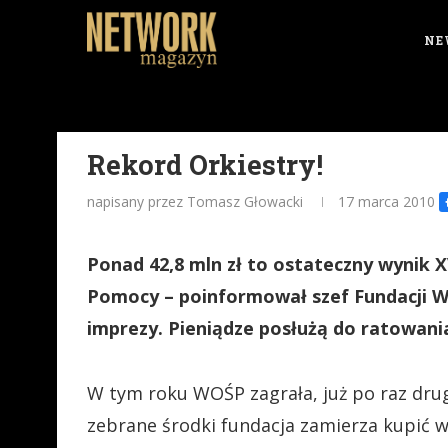
NE
Rekord Orkiestry!
napisany przez Tomasz Głowacki
17 marca 2010
Ponad 42,8 mln zł to ostateczny wynik XV
Pomocy – poinformował szef Fundacji WO
imprezy. Pieniądze posłużą do ratowani
W tym roku WOŚP zagrała, już po raz dru
zebrane środki fundacja zamierza kupić wy