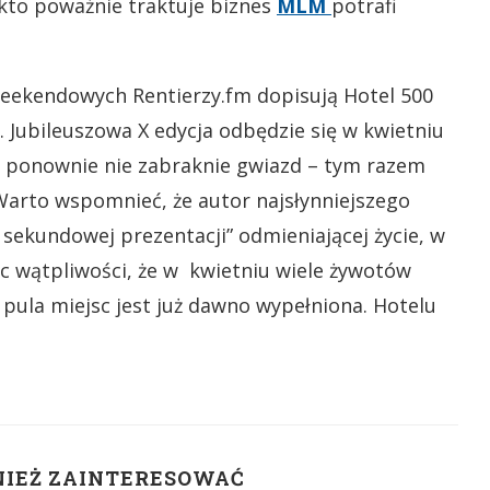
 kto poważnie traktuje biznes
MLM
potrafi
eekendowych Rentierzy.fm dopisują Hotel 500
ią. Jubileuszowa X edycja odbędzie się w kwietniu
 I ponownie nie zabraknie gwiazd – tym razem
Warto wspomnieć, że autor najsłynniejszego
sekundowej prezentacji” odmieniającej życie, w
ęc wątpliwości, że w kwietniu wiele żywotów
pula miejsc jest już dawno wypełniona. Hotelu
NIEŻ ZAINTERESOWAĆ