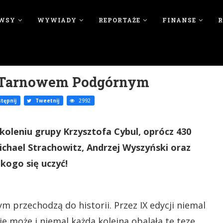
WSY
WYWIADY
REPORTAŻE
FINANSE
 z Tarnowem Podgórnym
tępnij
Tweetnij
2992
koleniu grupy Krzysztofa Cybul, oprócz 430
 Michael Strachowitz, Andrzej Wyszyński oraz
 kogo się uczyć!
 przechodzą do historii. Przez IX edycji niemal
nie może i niemal każda kolejna obalała tę tezę.