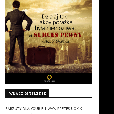
IWAY W POLSCE. Wracamy do
Mity o zdrowiu psychiczn
tematu czyli dokumenty,...
blokada rozwoju osobiste
Polaków
31 lipca 2026
24 lipca 2026
WŁĄCZ MYŚLENIE
ZARZUTY DLA YOUR FIT WAY. PREZES UOKIK