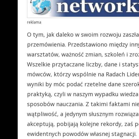
reklama
O tym, jak daleko w swoim rozwoju zaszła
przemówienia. Przedstawiono między inn
warsztatów, ważność zmian, szkoleń i zr
Wszelkie przytaczane liczby, dane i staty
mówców, którzy wspólnie na Radach Lider
wyniki by móc podać rzetelne dane szerok
praktyką, czyli w naszym wypadku wiedza
sposobów nauczania. Z takimi faktami n
wątpliwość, a jedynym słusznym rozwiązani
akceptują, pobijają kolejne rekordy, zaś
ewidentnych powodów własnej stagnacji.