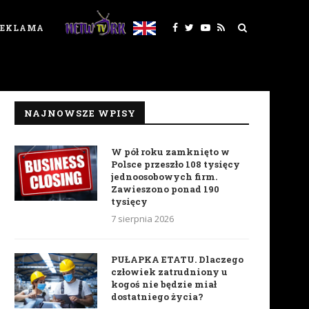
REKLAMA
NAJNOWSZE WPISY
W pół roku zamknięto w
Polsce przeszło 108 tysięcy
jednoosobowych firm.
Zawieszono ponad 190
tysięcy
7 sierpnia 2026
PUŁAPKA ETATU. Dlaczego
człowiek zatrudniony u
kogoś nie będzie miał
dostatniego życia?