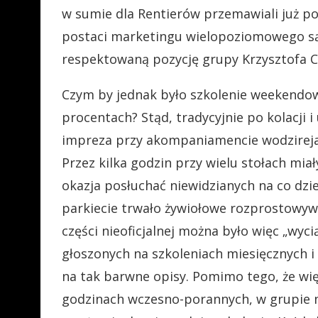
w sumie dla Rentierów przemawiali już p
postaci marketingu wielopoziomowego s
respektowaną pozycję grupy Krzysztofa C
Czym by jednak było szkolenie weekendow
procentach? Stąd, tradycyjnie po kolacji 
impreza przy akompaniamencie wodzireja,
Przez kilka godzin przy wielu stołach mia
okazja posłuchać niewidzianych na co dzień
parkiecie trwało żywiołowe rozprostowywa
części nieoficjalnej można było więc „wyci
głoszonych na szkoleniach miesięcznych i
na tak barwne opisy. Pomimo tego, że wi
godzinach wczesno-porannych, w grupie n