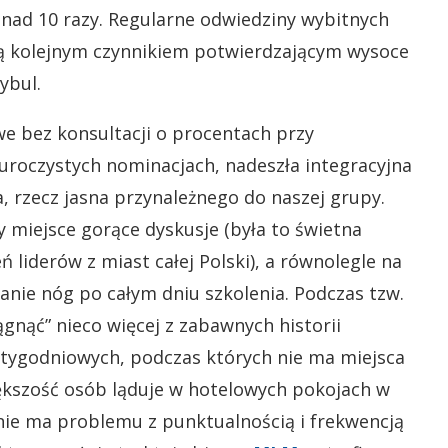
onad 10 razy. Regularne odwiedziny wybitnych
ą kolejnym czynnikiem potwierdzającym wysoce
ybul.
e bez konsultacji o procentach przy
i uroczystych nominacjach, nadeszła integracyjna
 rzecz jasna przynależnego do naszej grupy.
ły miejsce gorące dyskusje (była to świetna
 liderów z miast całej Polski), a równolegle na
nie nóg po całym dniu szkolenia. Podczas tzw.
ągnąć” nieco więcej z zabawnych historii
 tygodniowych, podczas których nie ma miejsca
ększość osób ląduje w hotelowych pokojach w
ie ma problemu z punktualnością i frekwencją