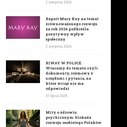
2 sierpnia 2026
Raport Mary Kay na temat
zrównoważonego rozwoju
za rok 2026 podkreśla
pozytywny wpływ
społeczny
2 sierpnia 2026
RIWAY W POLSCE.
Wracamy do tematu czyli
dokumenty, rozmowy z
urzędami i pytania, na
które wciąż nie ma
odpowiedzi
31 lipca 2026
Mity o zdrowiu
psychicznym: blokada
rozwoju osobistego Polaków