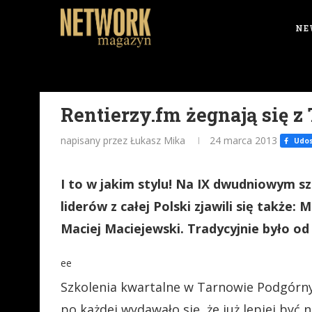
NE
Rentierzy.fm żegnają się
napisany przez Łukasz Mika
24 marca 2013
Udos
I to w jakim stylu! Na IX dwudniowym sz
liderów z całej Polski zjawili się także:
Maciej Maciejewski. Tradycyjnie było od
ee
Szkolenia kwartalne w Tarnowie Podgórnym
po każdej wydawało się, że już lepiej być 