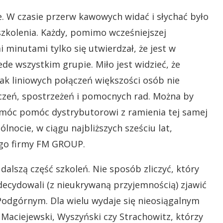
e. W czasie przerw kawowych widać i słychać było
szkolenia. Każdy, pomimo wcześniejszej
 minutami tylko się utwierdzał, że jest w
ede wszystkim grupie. Miło jest widzieć, że
rak liniowych połączeń większości osób nie
zeń, spostrzeżeń i pomocnych rad. Można by
by móc pomóc dystrybutorowi z ramienia tej samej
ólnocie, w ciągu najbliższych sześciu lat,
go firmy FM GROUP.
alszą część szkoleń. Nie sposób zliczyć, który
zdecydowali (z nieukrywaną przyjemnością) zjawić
Podgórnym. Dla wielu wydaje się nieosiągalnym
Maciejewski, Wyszyński czy Strachowitz, którzy