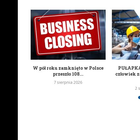
ań czyli
W pół roku zamknięto w Polsce
PUŁAPKA 
kartonowi
przeszło 108...
człowiek z
7 sierpnia 2026
2 