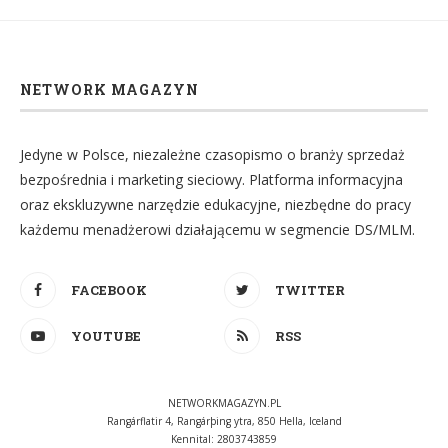
NETWORK MAGAZYN
Jedyne w Polsce, niezależne czasopismo o branży sprzedaż
bezpośrednia i marketing sieciowy. Platforma informacyjna
oraz ekskluzywne narzędzie edukacyjne, niezbędne do pracy
każdemu menadżerowi działającemu w segmencie DS/MLM.
FACEBOOK
TWITTER
YOUTUBE
RSS
NETWORKMAGAZYN.PL
Rangárflatir 4, Rangárþing ytra, 850 Hella, Iceland
Kennital: 2803743859