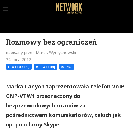
Rozmowy bez ograniczeń
napisany przez Marek Wyrzychowski
24 lipca 2012
Udostępnij
Tweetnij
857
Marka Canyon zaprezentowała telefon VoIP
CNP-VTW1 przeznaczony do
bezprzewodowych rozmów za
pośrednictwem komunikatorów, takich jak
np. popularny Skype.