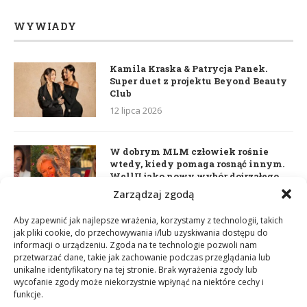
WYWIADY
Kamila Kraska & Patrycja Panek.
Super duet z projektu Beyond Beauty
Club
12 lipca 2026
W dobrym MLM człowiek rośnie
wtedy, kiedy pomaga rosnąć innym.
WellU jako nowy wybór dojrzałego
lidera
Zarządzaj zgodą
2 czerwca 2026
Aby zapewnić jak najlepsze wrażenia, korzystamy z technologii, takich
jak pliki cookie, do przechowywania i/lub uzyskiwania dostępu do
informacji o urządzeniu. Zgoda na te technologie pozwoli nam
Daria Dudzik. Kocham Cię
przetwarzać dane, takie jak zachowanie podczas przeglądania lub
17 kwietnia 2026
unikalne identyfikatory na tej stronie. Brak wyrażenia zgody lub
wycofanie zgody może niekorzystnie wpłynąć na niektóre cechy i
funkcje.