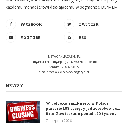
każdemu menadżerowi działającemu w segmencie DS/MLM.
FACEBOOK
TWITTER
YOUTUBE
RSS
NETWORKMAGAZYN.PL
Rangárflatir 4, Rangárþing ytra, 850 Hella, Iceland
Kennital: 2803743859
e-mail:
redakcja@networkmagazyn.pl
NEWSY
W pół roku zamknięto w Polsce
przeszło 108 tysięcy jednoosobowych
firm. Zawieszono ponad 190 tysięcy
7 sierpnia 2026