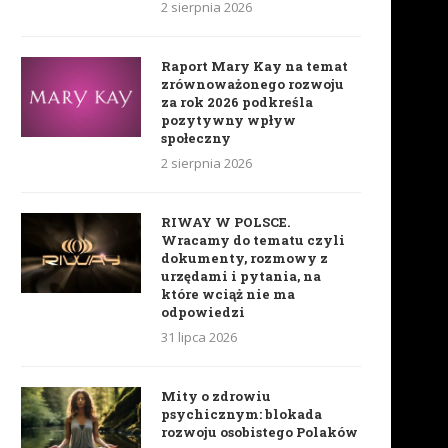
2 sierpnia 2026
Raport Mary Kay na temat
zrównoważonego rozwoju
za rok 2026 podkreśla
pozytywny wpływ
społeczny
2 sierpnia 2026
RIWAY W POLSCE.
Wracamy do tematu czyli
dokumenty, rozmowy z
urzędami i pytania, na
które wciąż nie ma
odpowiedzi
31 lipca 2026
Mity o zdrowiu
psychicznym: blokada
rozwoju osobistego Polaków