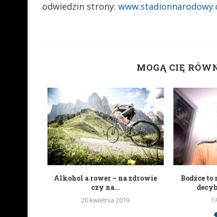
odwiedzin strony:
www.stadionnarodowy.o
MOGĄ CIĘ RÓW
portali
Alkohol a rower – na zdrowie
Bodźce to 
wych
czy na...
decy
20 kwietnia 2019
1