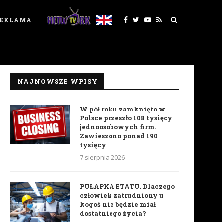
REKLAMA
NAJNOWSZE WPISY
W pół roku zamknięto w
Polsce przeszło 108 tysięcy
jednoosobowych firm.
Zawieszono ponad 190
tysięcy
7 sierpnia 2026
PUŁAPKA ETATU. Dlaczego
człowiek zatrudniony u
kogoś nie będzie miał
dostatniego życia?