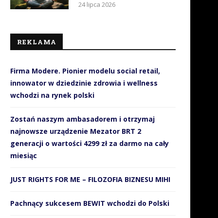
24 lipca 2026
REKLAMA
Firma Modere. Pionier modelu social retail,
innowator w dziedzinie zdrowia i wellness
wchodzi na rynek polski
Zostań naszym ambasadorem i otrzymaj
najnowsze urządzenie Mezator BRT 2
generacji o wartości 4299 zł za darmo na cały
miesiąc
Jak SMS-y wspierają
Sportowcy obalają mit, że t
JUST RIGHTS FOR ME – FILOZOFIA BIZNESU MIHI
organizacyjnie i finansowo
jeść mięso, aby...
WOŚP?
21 listopada 2018
Pachnący sukcesem BEWIT wchodzi do Polski
10 stycznia 2019