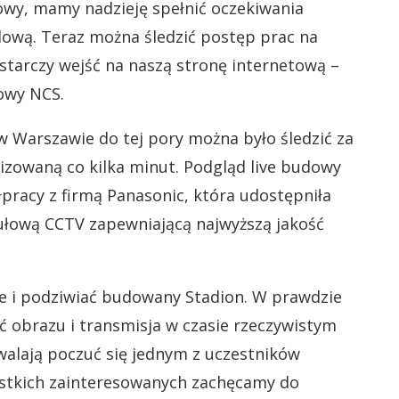
owy, mamy nadzieję spełnić oczekiwania
ową. Teraz można śledzić postęp prac na
tarczy wejść na naszą stronę internetową –
sowy NCS.
Warszawie do tej pory można było śledzić za
zowaną co kilka minut. Podgląd live budowy
racy z firmą Panasonic, która udostępniła
ułową CCTV zapewniającą najwyższą jakość
ie i podziwiać budowany Stadion. W prawdzie
ść obrazu i transmisja w czasie rzeczywistym
alają poczuć się jednym z uczestników
zystkich zainteresowanych zachęcamy do