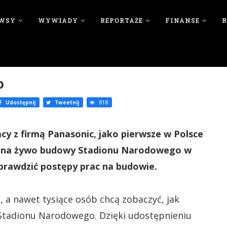
WSY
WYWIADY
REPORTAŻE
FINANSE
o
Udostępnij
Tweetnij
818
 z firmą Panasonic, jako pierwsze w Polsce
d na żywo budowy Stadionu Narodowego w
prawdzić postępy prac na budowie.
i, a nawet tysiące osób chcą zobaczyć, jak
tadionu Narodowego. Dzięki udostępnieniu