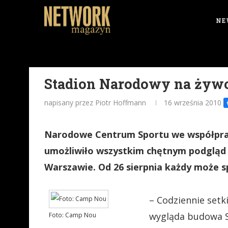
NE
Stadion Narodowy na żyw
napisany przez Piotr Hoffmann
16 września 2010
Narodowe Centrum Sportu we współpracy
umożliwiło wszystkim chętnym podglą
Warszawie. Od 26 sierpnia każdy może s
– Codziennie setk
wygląda budowa S
Foto: Camp Nou