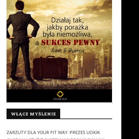
WŁĄCZ MYŚLENIE
ZARZUTY DLA YOUR FIT WAY. PREZES UOKIK