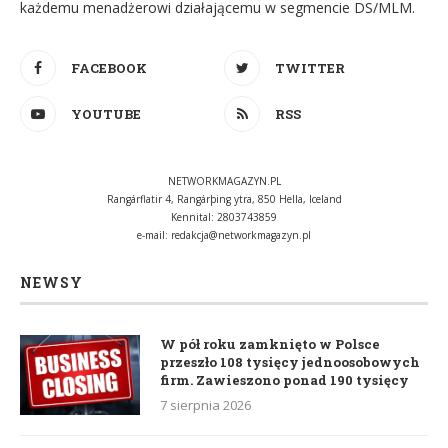
każdemu menadżerowi działającemu w segmencie DS/MLM.
FACEBOOK
TWITTER
YOUTUBE
RSS
NETWORKMAGAZYN.PL
Rangárflatir 4, Rangárþing ytra, 850 Hella, Iceland
Kennital: 2803743859
e-mail:
redakcja@networkmagazyn.pl
NEWSY
W pół roku zamknięto w Polsce
przeszło 108 tysięcy jednoosobowych
firm. Zawieszono ponad 190 tysięcy
7 sierpnia 2026