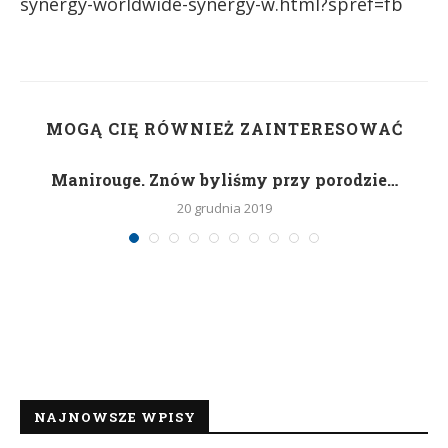
synergy-worldwide-synergy-w.html?spref=fb
MOGĄ CIĘ RÓWNIEŻ ZAINTERESOWAĆ
Manirouge. Znów byliśmy przy porodzie…
20 grudnia 2019
NAJNOWSZE WPISY