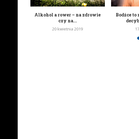
portali
Alkohol a rower – na zdrowie
Bodźce to 
wych
czy na...
decy
20 kwietnia 2019
1