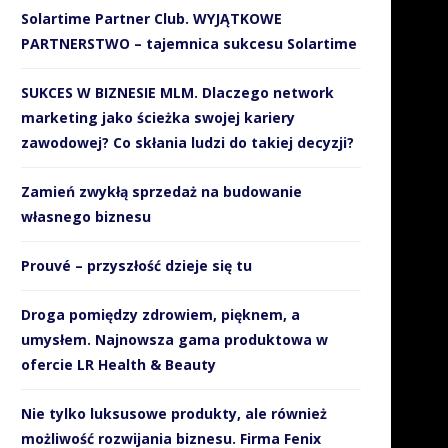
Solartime Partner Club. WYJĄTKOWE
PARTNERSTWO – tajemnica sukcesu Solartime
Jak SMS-y wspierają
Sportowcy obalają mit, że t
organizacyjnie i finansowo
jeść mięso, aby...
WOŚP?
SUKCES W BIZNESIE MLM. Dlaczego network
21 listopada 2018
10 stycznia 2019
marketing jako ścieżka swojej kariery
zawodowej? Co skłania ludzi do takiej decyzji?
Zamień zwykłą sprzedaż na budowanie
własnego biznesu
Prouvé – przyszłość dzieje się tu
Droga pomiędzy zdrowiem, pięknem, a
umysłem. Najnowsza gama produktowa w
ofercie LR Health & Beauty
Nie tylko luksusowe produkty, ale również
możliwość rozwijania biznesu. Firma Fenix