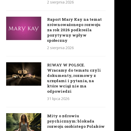
2 sierpnia 2026
Raport Mary Kay na temat
zrównoważonego rozwoju
za rok 2026 podkreśla
pozytywny wpływ
społeczny
2 sierpnia 2026
RIWAY W POLSCE.
Wracamy do tematu czyli
dokumenty, rozmowy z
urzędami i pytania, na
które wciąż nie ma
odpowiedzi
31 lipca 2026
Mity o zdrowiu
psychicznym: blokada
rozwoju osobistego Polaków