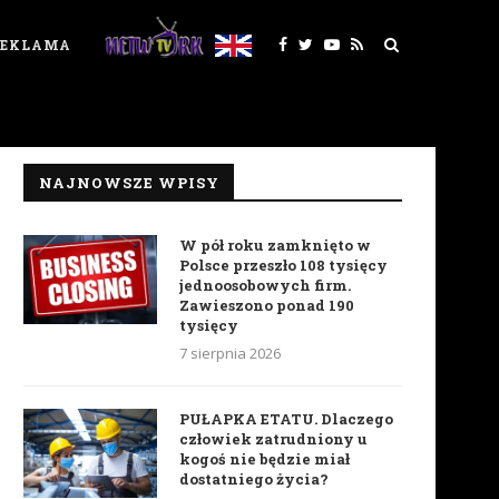
REKLAMA
NAJNOWSZE WPISY
W pół roku zamknięto w
Polsce przeszło 108 tysięcy
jednoosobowych firm.
Zawieszono ponad 190
tysięcy
7 sierpnia 2026
PUŁAPKA ETATU. Dlaczego
człowiek zatrudniony u
kogoś nie będzie miał
dostatniego życia?