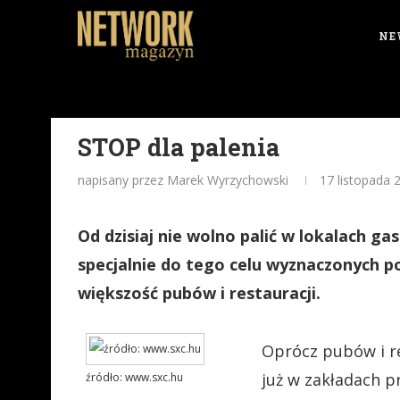
NE
STOP dla palenia
napisany przez Marek Wyrzychowski
17 listopada 
Od dzisiaj nie wolno palić w lokalach g
specjalnie do tego celu wyznaczonych p
większość pubów i restauracji.
Oprócz pubów i r
już w zakładach pr
źródło: www.sxc.hu