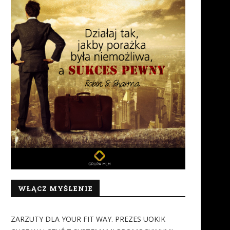
WŁĄCZ MYŚLENIE
ZARZUTY DLA YOUR FIT WAY. PREZES UOKIK