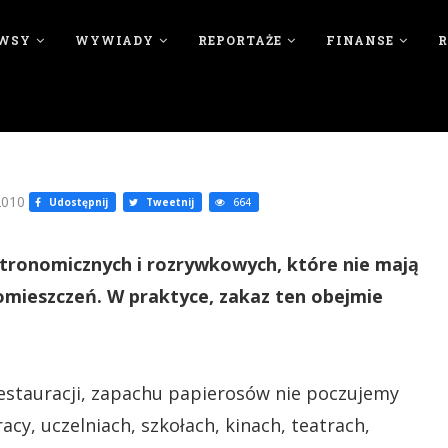
WSY
WYWIADY
REPORTAŻE
FINANSE
2010
Udostępnij
Tweetnij
664
astronomicznych i rozrywkowych, które nie mają
omieszczeń. W praktyce, zakaz ten obejmie
estauracji, zapachu papierosów nie poczujemy
acy, uczelniach, szkołach, kinach, teatrach,