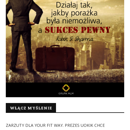
WŁĄCZ MYŚLENIE
ZARZUTY DLA YOUR FIT WAY. PREZES UOKIK CHCE