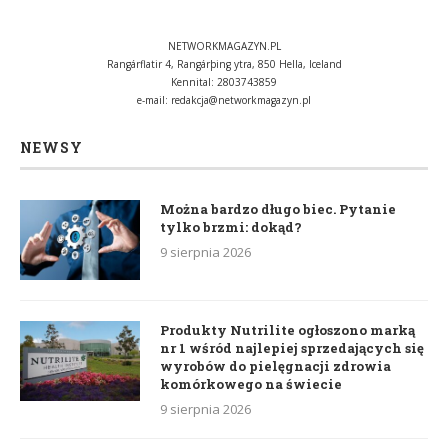
NETWORKMAGAZYN.PL
Rangárflatir 4, Rangárþing ytra, 850 Hella, Iceland
Kennital: 2803743859
e-mail:
redakcja@networkmagazyn.pl
NEWSY
Można bardzo długo biec. Pytanie
tylko brzmi: dokąd?
9 sierpnia 2026
Produkty Nutrilite ogłoszono marką
nr 1 wśród najlepiej sprzedających się
wyrobów do pielęgnacji zdrowia
komórkowego na świecie
9 sierpnia 2026