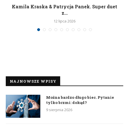
Kamila Kraska & Patrycja Panek. Super duet
z...
12 lipca 2026
NAJNOWSZE WPISY
Można bardzo długo biec. Pytanie
tylko brzmi: dokąd?
9 sierpnia 2026