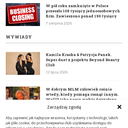
W pół roku zamknięto w Polsce
przeszło 108 tysięcy jednoosobowych
firm. Zawieszono ponad 190 tysięcy
7 sierpnia 2026
WYWIADY
Kamila Kraska & Patrycja Panek.
Super duet z projektu Beyond Beauty
Club
12 lipca 2026
W dobrym MLM człowiek rośnie
wtedy, kiedy pomaga rosnąć innym.
WellU jako nowy wybór dojrzałego
lidera
Zarządzaj zgodą
2 czerwca 2026
Aby zapewnić jak najlepsze wrażenia, korzystamy z technologii, takich
jak pliki cookie, do przechowywania i/lub uzyskiwania dostępu do