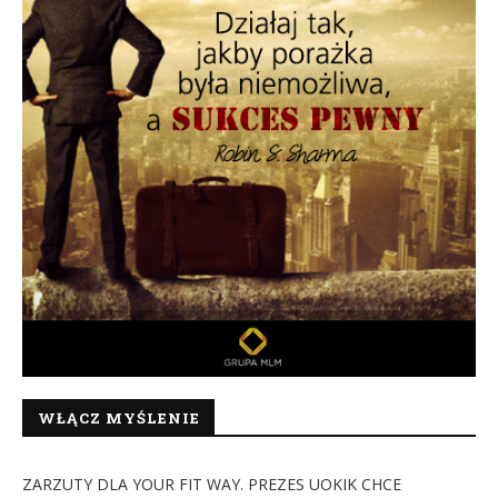
WŁĄCZ MYŚLENIE
ZARZUTY DLA YOUR FIT WAY. PREZES UOKIK CHCE