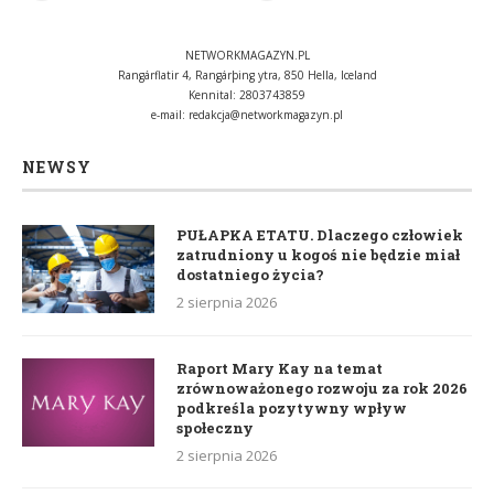
NETWORKMAGAZYN.PL
Rangárflatir 4, Rangárþing ytra, 850 Hella, Iceland
Kennital: 2803743859
e-mail:
redakcja@networkmagazyn.pl
NEWSY
PUŁAPKA ETATU. Dlaczego człowiek
zatrudniony u kogoś nie będzie miał
dostatniego życia?
2 sierpnia 2026
Raport Mary Kay na temat
zrównoważonego rozwoju za rok 2026
podkreśla pozytywny wpływ
społeczny
2 sierpnia 2026