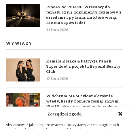
RIWAY W POLSCE. Wracamy do
tematu czyli dokumenty, rozmowy z
urzędami i pytania, na które wciąż
nie ma odpowiedzi
31 lipca 2026
WYWIADY
Kamila Kraska & Patrycja Panek.
Super duet z projektu Beyond Beauty
Club
12 lipca 2026
W dobrym MLM człowiek rośnie
wtedy, kiedy pomaga rosnąć innym.
WellU jako nowy wybór dojrzałego
lidera
Zarządzaj zgodą
2 czerwca 2026
Aby zapewnić jak najlepsze wrażenia, korzystamy z technologii, takich