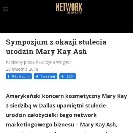
Sympozjum z okazji stulecia
urodzin Mary Kay Ash
napisany przez Katarzyna Wagner
29 kwietnia 2018
Udostępnij
Tweetnij
2524
Amerykański koncern kosmetyczny Mary Kay
z siedzibą w Dallas upamiętni stulecie
urodzin założycielki tego network
marketingowego biznesu – Mary Kay Ash,