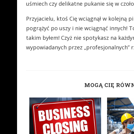
uśmiech czy delikatne pukanie się w czoło
Przyjacielu, ktoś Cię wciągnął w kolejną p
pogrążyć po uszy i nie wciągnąć innych! To
takim byłem! Czyż nie spotykasz na każdym
wypowiadanych przez „profesjonalnych” 
MOGĄ CIĘ RÓW