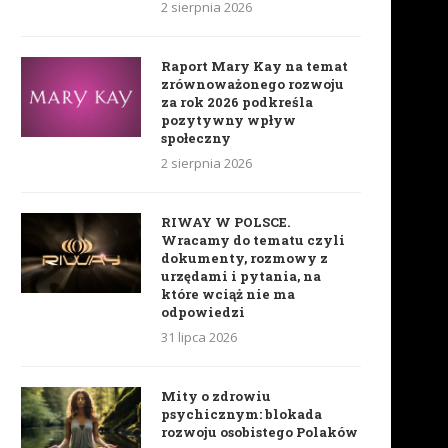
2 sierpnia 2026
Raport Mary Kay na temat
zrównoważonego rozwoju
za rok 2026 podkreśla
pozytywny wpływ
społeczny
2 sierpnia 2026
RIWAY W POLSCE.
Wracamy do tematu czyli
dokumenty, rozmowy z
urzędami i pytania, na
które wciąż nie ma
odpowiedzi
31 lipca 2026
Mity o zdrowiu
psychicznym: blokada
rozwoju osobistego Polaków