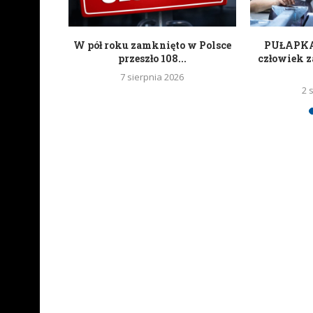
ań czyli
W pół roku zamknięto w Polsce
PUŁAPKA 
kartonowi
przeszło 108...
człowiek z
7 sierpnia 2026
2 