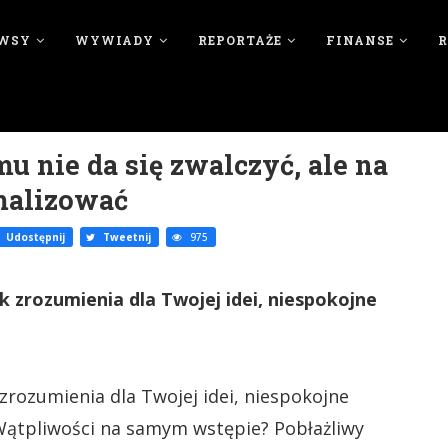
WSY
WYWIADY
REPORTAŻE
FINANSE
mu nie da się zwalczyć, ale na
malizować
Udostępnij
Tweetnij
975
k zrozumienia dla Twojej idei, niespokojne
 zrozumienia dla Twojej idei, niespokojne
 Wątpliwości na samym wstępie? Pobłażliwy