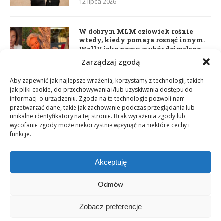
12 lipca 2026
W dobrym MLM człowiek rośnie
wtedy, kiedy pomaga rosnąć innym.
WellU jako nowy wybór dojrzałego
lidera
Zarządzaj zgodą
2 czerwca 2026
Aby zapewnić jak najlepsze wrażenia, korzystamy z technologii, takich
jak pliki cookie, do przechowywania i/lub uzyskiwania dostępu do
informacji o urządzeniu. Zgoda na te technologie pozwoli nam
Daria Dudzik. Kocham Cię
przetwarzać dane, takie jak zachowanie podczas przeglądania lub
17 kwietnia 2026
unikalne identyfikatory na tej stronie. Brak wyrażenia zgody lub
wycofanie zgody może niekorzystnie wpłynąć na niektóre cechy i
funkcje.
Akceptuję
Odmów
Zobacz preferencje
Copyright © 2003-2025 Network Magazyn | Powered by
GT Media