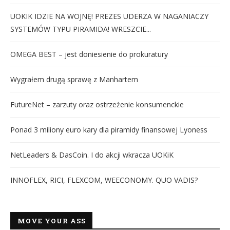
UOKIK IDZIE NA WOJNĘ! PREZES UDERZA W NAGANIACZY
SYSTEMÓW TYPU PIRAMIDA! WRESZCIE...
OMEGA BEST – jest doniesienie do prokuratury
Wygrałem drugą sprawę z Manhartem
FutureNet – zarzuty oraz ostrzeżenie konsumenckie
Ponad 3 miliony euro kary dla piramidy finansowej Lyoness
NetLeaders & DasCoin. I do akcji wkracza UOKiK
INNOFLEX, RICI, FLEXCOM, WEECONOMY. QUO VADIS?
MOVE YOUR ASS