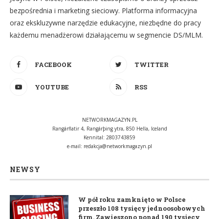
bezpośrednia i marketing sieciowy. Platforma informacyjna
oraz ekskluzywne narzędzie edukacyjne, niezbędne do pracy
każdemu menadżerowi działającemu w segmencie DS/MLM.
FACEBOOK
TWITTER
YOUTUBE
RSS
NETWORKMAGAZYN.PL
Rangárflatir 4, Rangárþing ytra, 850 Hella, Iceland
Kennital: 2803743859
e-mail:
redakcja@networkmagazyn.pl
NEWSY
W pół roku zamknięto w Polsce
przeszło 108 tysięcy jednoosobowych
firm. Zawieszono ponad 190 tysięcy