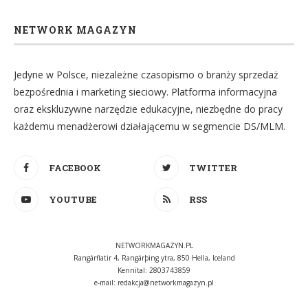
NETWORK MAGAZYN
Jedyne w Polsce, niezależne czasopismo o branży sprzedaż
bezpośrednia i marketing sieciowy. Platforma informacyjna
oraz ekskluzywne narzędzie edukacyjne, niezbędne do pracy
każdemu menadżerowi działającemu w segmencie DS/MLM.
FACEBOOK
TWITTER
YOUTUBE
RSS
NETWORKMAGAZYN.PL
Rangárflatir 4, Rangárþing ytra, 850 Hella, Iceland
Kennital: 2803743859
e-mail:
redakcja@networkmagazyn.pl