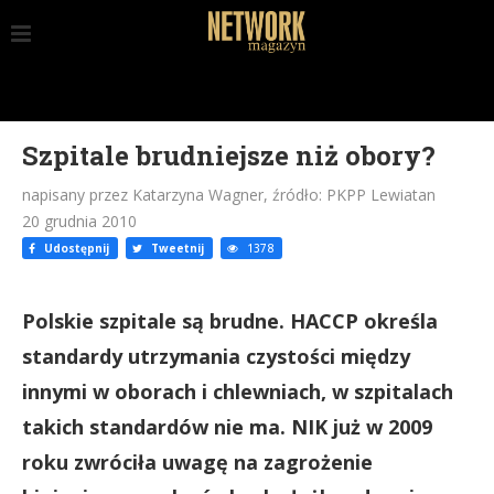
Szpitale brudniejsze niż obory?
napisany przez Katarzyna Wagner, źródło: PKPP Lewiatan
20 grudnia 2010
Udostępnij
Tweetnij
1378
Polskie szpitale są brudne. HACCP określa
standardy utrzymania czystości między
innymi w oborach i chlewniach, w szpitalach
takich standardów nie ma. NIK już w 2009
roku zwróciła uwagę na zagrożenie