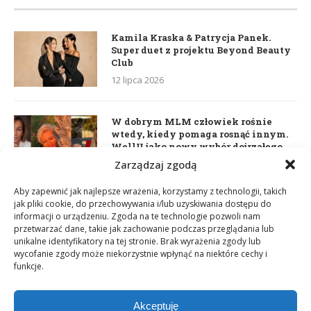
Kamila Kraska & Patrycja Panek.
Super duet z projektu Beyond Beauty
Club
12 lipca 2026
W dobrym MLM człowiek rośnie
wtedy, kiedy pomaga rosnąć innym.
WellU jako nowy wybór dojrzałego
lidera
Zarządzaj zgodą
2 czerwca 2026
Aby zapewnić jak najlepsze wrażenia, korzystamy z technologii, takich
jak pliki cookie, do przechowywania i/lub uzyskiwania dostępu do
informacji o urządzeniu. Zgoda na te technologie pozwoli nam
Daria Dudzik. Kocham Cię
przetwarzać dane, takie jak zachowanie podczas przeglądania lub
17 kwietnia 2026
unikalne identyfikatory na tej stronie. Brak wyrażenia zgody lub
wycofanie zgody może niekorzystnie wpłynąć na niektóre cechy i
funkcje.
Akceptuję