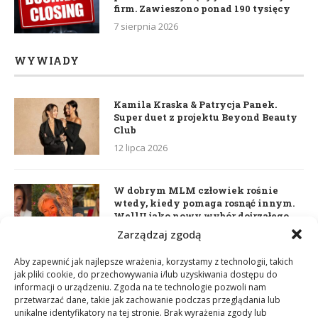
firm. Zawieszono ponad 190 tysięcy
7 sierpnia 2026
WYWIADY
Kamila Kraska & Patrycja Panek.
Super duet z projektu Beyond Beauty
Club
12 lipca 2026
W dobrym MLM człowiek rośnie
wtedy, kiedy pomaga rosnąć innym.
WellU jako nowy wybór dojrzałego
lidera
Zarządzaj zgodą
2 czerwca 2026
Aby zapewnić jak najlepsze wrażenia, korzystamy z technologii, takich
jak pliki cookie, do przechowywania i/lub uzyskiwania dostępu do
informacji o urządzeniu. Zgoda na te technologie pozwoli nam
Daria Dudzik. Kocham Cię
przetwarzać dane, takie jak zachowanie podczas przeglądania lub
17 kwietnia 2026
unikalne identyfikatory na tej stronie. Brak wyrażenia zgody lub