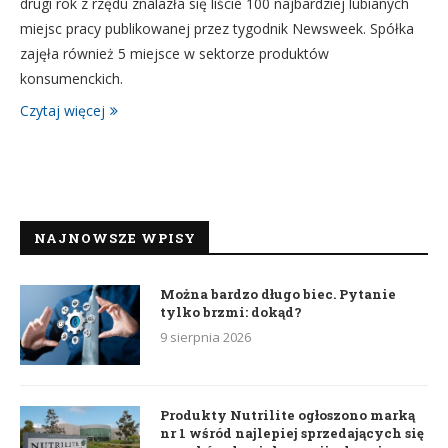
drugi rok z rzędu znalazła się liście 100 najbardziej lubianych
miejsc pracy publikowanej przez tygodnik Newsweek. Spółka
zajęła również 5 miejsce w sektorze produktów
konsumenckich.
Czytaj więcej
NAJNOWSZE WPISY
Można bardzo długo biec. Pytanie
tylko brzmi: dokąd?
9 sierpnia 2026
Produkty Nutrilite ogłoszono marką
nr 1 wśród najlepiej sprzedających się