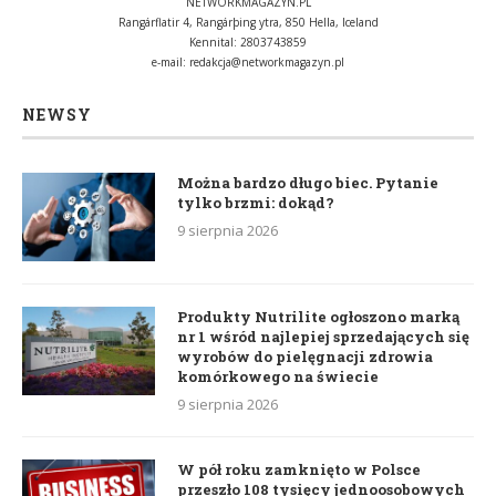
NETWORKMAGAZYN.PL
Rangárflatir 4, Rangárþing ytra, 850 Hella, Iceland
Kennital: 2803743859
e-mail:
redakcja@networkmagazyn.pl
NEWSY
Można bardzo długo biec. Pytanie
tylko brzmi: dokąd?
9 sierpnia 2026
Produkty Nutrilite ogłoszono marką
nr 1 wśród najlepiej sprzedających się
wyrobów do pielęgnacji zdrowia
komórkowego na świecie
9 sierpnia 2026
W pół roku zamknięto w Polsce
przeszło 108 tysięcy jednoosobowych