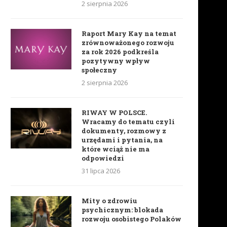
2 sierpnia 2026
Raport Mary Kay na temat
zrównoważonego rozwoju
za rok 2026 podkreśla
pozytywny wpływ
społeczny
2 sierpnia 2026
RIWAY W POLSCE.
Wracamy do tematu czyli
dokumenty, rozmowy z
urzędami i pytania, na
które wciąż nie ma
odpowiedzi
31 lipca 2026
Mity o zdrowiu
psychicznym: blokada
rozwoju osobistego Polaków