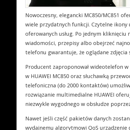
Nowoczesny, elegancki MC850/MC851 oferu
wiele przydatnych funkcji. Czytelne ikony
oferowanych usług. Po jednym kliknięciu
wiadomości, przepisy albo obejrzeć najnow
telefonu gwarantuje, że oglądane zdjęcia s
Producent zaproponował wideotelefon w
w HUAWEI MC850 oraz słuchawką przewod
telefoniczna (do 2000 kontaktów) umożli
rozwiązanie multimedialne HUAWEI oferuj
niezwykle wygodnego w obsłudze poprzez 
Nawet jeśli część pakietów danych zostani
wydajnemu algorytmowi QoS urządzenie d