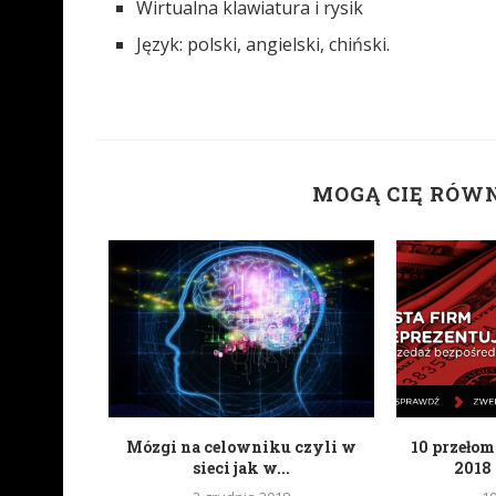
Wirtualna klawiatura i rysik
Język: polski, angielski, chiński.
MOGĄ CIĘ RÓW
tknięciem
Mózgi na celowniku czyli w
10 przeło
a
sieci jak w...
2018 