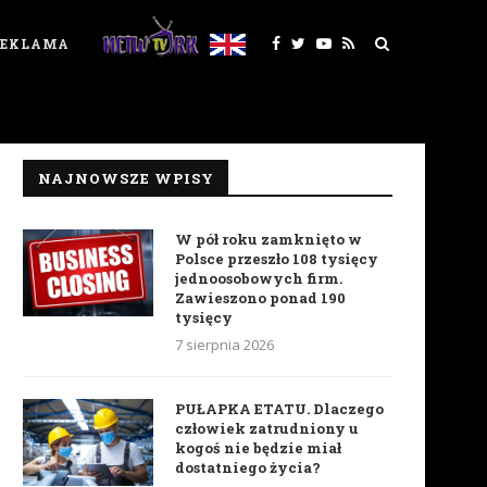
REKLAMA
NAJNOWSZE WPISY
W pół roku zamknięto w
Polsce przeszło 108 tysięcy
jednoosobowych firm.
Zawieszono ponad 190
tysięcy
7 sierpnia 2026
PUŁAPKA ETATU. Dlaczego
człowiek zatrudniony u
kogoś nie będzie miał
dostatniego życia?