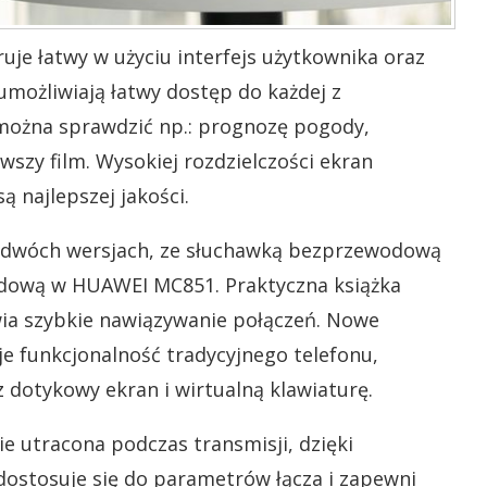
je łatwy w użyciu interfejs użytkownika oraz
 umożliwiają łatwy dostęp do każdej z
 można sprawdzić np.: prognozę pogody,
szy film. Wysokiej rozdzielczości ekran
ą najlepszej jakości.
 dwóch wersjach, ze słuchawką bezprzewodową
ową w HUAWEI MC851. Praktyczna książka
wia szybkie nawiązywanie połączeń. Nowe
e funkcjonalność tradycyjnego telefonu,
dotykowy ekran i wirtualną klawiaturę.
e utracona podczas transmisji, dzięki
ostosuje się do parametrów łącza i zapewni