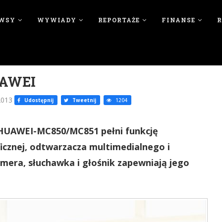
WSY
WYWIADY
REPORTAŻE
FINANSE
UAWEI
2013
Udostępnij
Tweetnij
1204
 HUAWEI-MC850/MC851 pełni funkcję
icznej, odtwarzacza multimedialnego i
amera, słuchawka i głośnik zapewniają jego