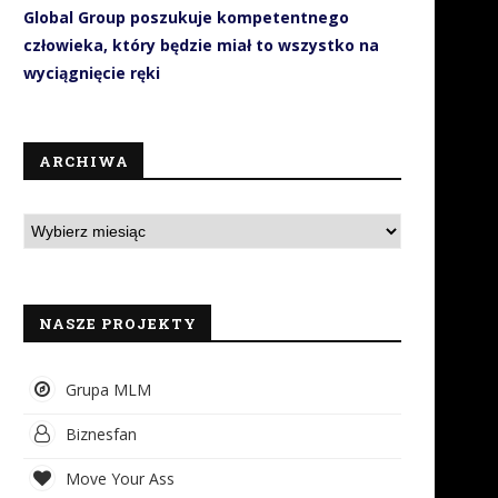
Global Group poszukuje kompetentnego
człowieka, który będzie miał to wszystko na
wyciągnięcie ręki
ARCHIWA
NASZE PROJEKTY
Grupa MLM
Biznesfan
jbardziej luksusowy telewizor
HP DeskJet z systemem sta
OLED?
zasilania w atrament
Move Your Ass