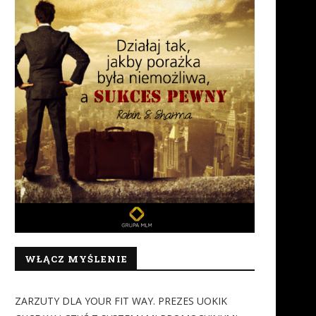
WŁĄCZ MYŚLENIE
ZARZUTY DLA YOUR FIT WAY. PREZES UOKIK