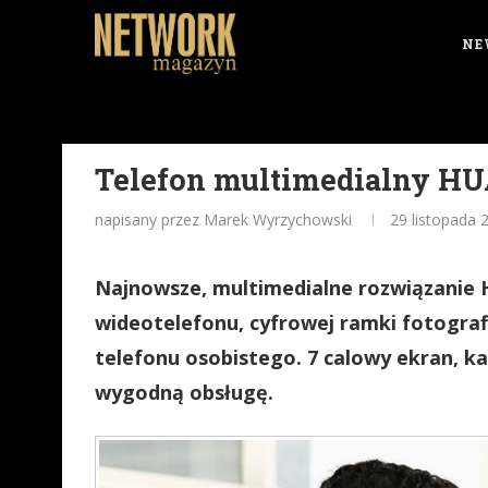
NE
Telefon multimedialny H
napisany przez Marek Wyrzychowski
29 listopada 
Najnowsze, multimedialne rozwiązanie
wideotelefonu, cyfrowej ramki fotograf
telefonu osobistego. 7 calowy ekran, k
wygodną obsługę.