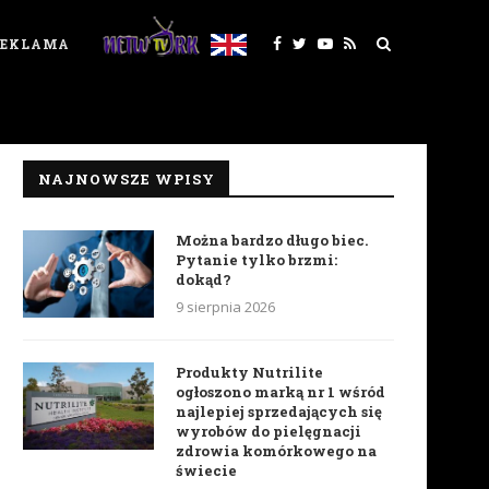
REKLAMA
NAJNOWSZE WPISY
Można bardzo długo biec.
Pytanie tylko brzmi:
dokąd?
9 sierpnia 2026
Produkty Nutrilite
ogłoszono marką nr 1 wśród
najlepiej sprzedających się
wyrobów do pielęgnacji
zdrowia komórkowego na
świecie