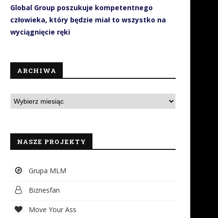
Global Group poszukuje kompetentnego
człowieka, który będzie miał to wszystko na
wyciągnięcie ręki
ARCHIWA
Projekt dōTERRA przedstawił
20 urodziny biznesu Flav
śmiałą wizję przyszłości
Polska w Karpaczu
wellness podczas...
23 marca 2026
8 kwietnia 2026
NASZE PROJEKTY
Grupa MLM
Biznesfan
Move Your Ass