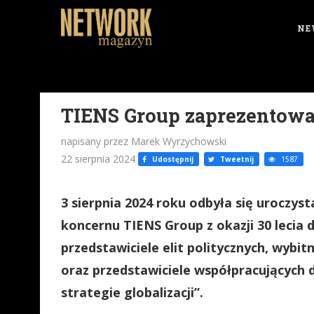
NE
TIENS Group zaprezentowa
napisany przez Marek Wyrzychowski
22 sierpnia 2024
Udostępnij
Tweetnij
1587
3 sierpnia 2024 roku odbyła się urocz
koncernu TIENS Group z okazji 30 lecia d
przedstawiciele elit politycznych, wybit
oraz przedstawiciele współpracujących
strategie globalizacji”.