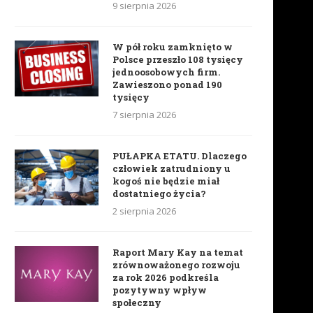
9 sierpnia 2026
W pół roku zamknięto w
Polsce przeszło 108 tysięcy
jednoosobowych firm.
Zawieszono ponad 190
tysięcy
7 sierpnia 2026
PUŁAPKA ETATU. Dlaczego
człowiek zatrudniony u
kogoś nie będzie miał
dostatniego życia?
2 sierpnia 2026
Raport Mary Kay na temat
zrównoważonego rozwoju
za rok 2026 podkreśla
pozytywny wpływ
społeczny