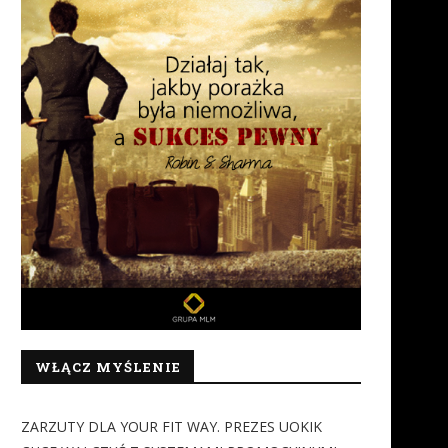
WŁĄCZ MYŚLENIE
ZARZUTY DLA YOUR FIT WAY. PREZES UOKIK