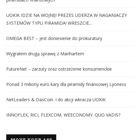
UOKIK IDZIE NA WOJNĘ! PREZES UDERZA W NAGANIACZY
SYSTEMÓW TYPU PIRAMIDA! WRESZCIE...
OMEGA BEST – jest doniesienie do prokuratury
Wygrałem drugą sprawę z Manhartem
FutureNet – zarzuty oraz ostrzeżenie konsumenckie
Ponad 3 miliony euro kary dla piramidy finansowej Lyoness
NetLeaders & DasCoin. I do akcji wkracza UOKiK
INNOFLEX, RICI, FLEXCOM, WEECONOMY. QUO VADIS?
MOVE YOUR ASS