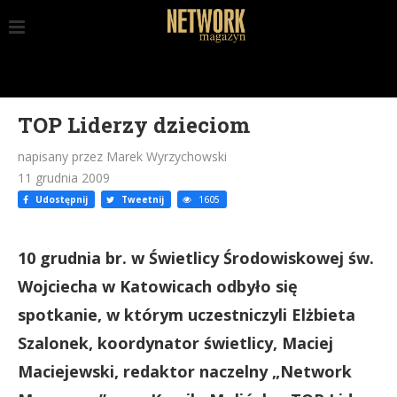
TOP Liderzy dzieciom
napisany przez Marek Wyrzychowski
11 grudnia 2009
Udostępnij
Tweetnij
1605
10 grudnia br. w Świetlicy Środowiskowej św.
Wojciecha w Katowicach odbyło się
spotkanie, w którym uczestniczyli Elżbieta
Szalonek, koordynator świetlicy, Maciej
Maciejewski, redaktor naczelny „Network