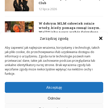
Club
12 lipca 2026
W dobrym MLM człowiek rośnie
wtedy, kiedy pomaga rosnąć innym.
WellU jako nowy wybór dojrzałego
lidera
Zarządzaj zgodą
2 czerwca 2026
Aby zapewnić jak najlepsze wrażenia, korzystamy z technologii, takich
jak pliki cookie, do przechowywania i/lub uzyskiwania dostępu do
informacji o urządzeniu. Zgoda na te technologie pozwoli nam
Daria Dudzik. Kocham Cię
przetwarzać dane, takie jak zachowanie podczas przeglądania lub
17 kwietnia 2026
unikalne identyfikatory na tej stronie. Brak wyrażenia zgody lub
wycofanie zgody może niekorzystnie wpłynąć na niektóre cechy i
funkcje.
Akceptuję
Odmów