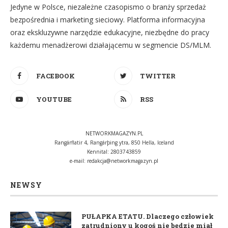
Jedyne w Polsce, niezależne czasopismo o branży sprzedaż
bezpośrednia i marketing sieciowy. Platforma informacyjna
oraz ekskluzywne narzędzie edukacyjne, niezbędne do pracy
każdemu menadżerowi działającemu w segmencie DS/MLM.
FACEBOOK
TWITTER
YOUTUBE
RSS
NETWORKMAGAZYN.PL
Rangárflatir 4, Rangárþing ytra, 850 Hella, Iceland
Kennital: 2803743859
e-mail:
redakcja@networkmagazyn.pl
NEWSY
PUŁAPKA ETATU. Dlaczego człowiek
zatrudniony u kogoś nie będzie miał