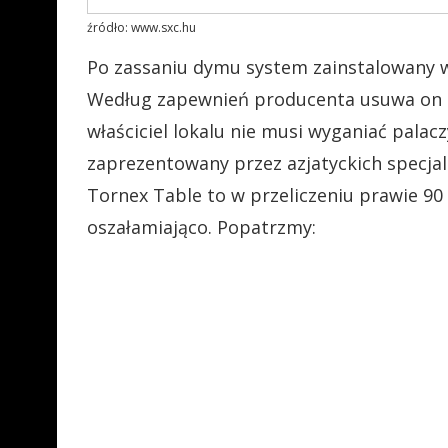
źródło: www.sxc.hu
Po zassaniu dymu system zainstalowany w
Według zapewnień producenta usuwa on p
właściciel lokalu nie musi wyganiać pala
zaprezentowany przez azjatyckich specja
Tornex Table to w przeliczeniu prawie 90 
oszałamiająco. Popatrzmy: