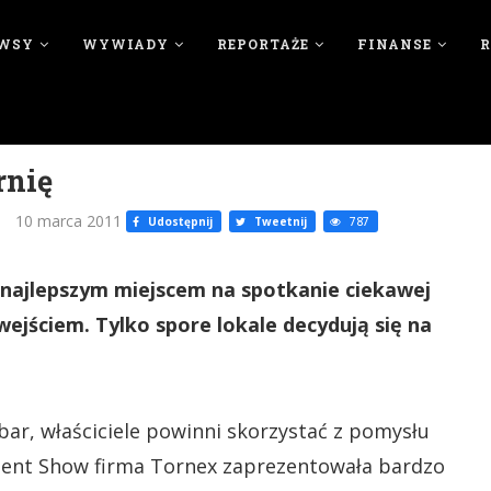
WSY
WYWIADY
REPORTAŻE
FINANSE
rnię
10 marca 2011
Udostępnij
Tweetnij
787
 najlepszym miejscem na spotkanie ciekawej
wejściem. Tylko spore lokale decydują się na
ar, właściciele powinni skorzystać z pomysłu
ment Show firma Tornex zaprezentowała bardzo