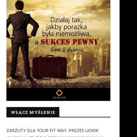
WŁĄCZ MYŚLENIE
ZARZUTY DLA YOUR FIT WAY. PREZES UOKIK