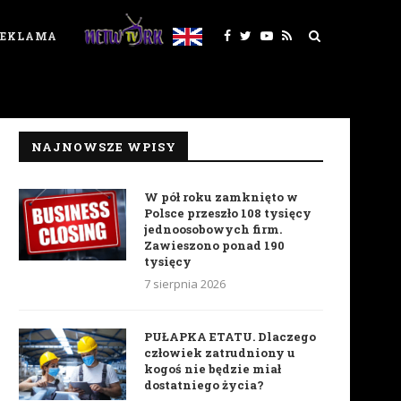
REKLAMA
NAJNOWSZE WPISY
W pół roku zamknięto w
Polsce przeszło 108 tysięcy
jednoosobowych firm.
Zawieszono ponad 190
tysięcy
7 sierpnia 2026
PUŁAPKA ETATU. Dlaczego
człowiek zatrudniony u
kogoś nie będzie miał
dostatniego życia?