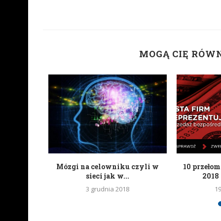
MOGĄ CIĘ RÓW
tknięciem
Mózgi na celowniku czyli w
10 przeło
a
sieci jak w...
2018 
6
3 grudnia 2018
1