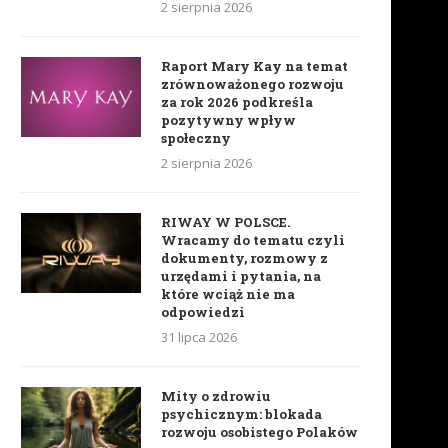
2 sierpnia 2026
Raport Mary Kay na temat
zrównoważonego rozwoju
za rok 2026 podkreśla
pozytywny wpływ
społeczny
2 sierpnia 2026
RIWAY W POLSCE.
Wracamy do tematu czyli
dokumenty, rozmowy z
urzędami i pytania, na
które wciąż nie ma
odpowiedzi
31 lipca 2026
Mity o zdrowiu
psychicznym: blokada
rozwoju osobistego Polaków