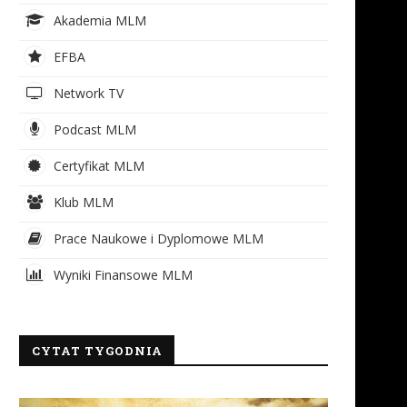
Akademia MLM
EFBA
Network TV
Podcast MLM
Certyfikat MLM
Klub MLM
Prace Naukowe i Dyplomowe MLM
Wyniki Finansowe MLM
jbardziej luksusowy telewizor
HP DeskJet z systemem sta
OLED?
zasilania w atrament
12 listopada 2017
13 czerwca 2017
CYTAT TYGODNIA