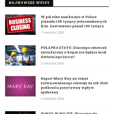
NAJNOWSZE WPISY
W pół roku zamknięto w Polsce
przeszło 108 tysięcy jednoosobowych
firm. Zawieszono ponad 190 tysięcy
7 sierpnia 2026
PUŁAPKA ETATU. Dlaczego człowiek
zatrudniony u kogoś nie będzie miał
dostatniego życia?
2 sierpnia 2026
Raport Mary Kay na temat
zrównoważonego rozwoju za rok 2026
podkreśla pozytywny wpływ
społeczny
2 sierpnia 2026
RIWAY W POLSCE. Wracamy do