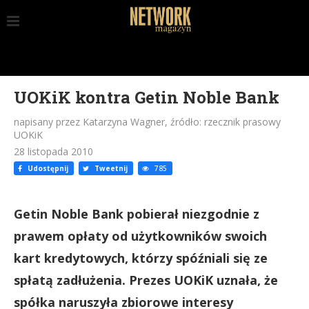
UOKiK kontra Getin Noble Bank
napisany przez Katarzyna Wagner, źródło: rzecznik prasowy
UOKiK
28 listopada 2010
Udostępnij
Tweetnij
785
Getin Noble Bank pobierał niezgodnie z
prawem opłaty od użytkowników swoich
kart kredytowych, którzy spóźniali się ze
spłatą zadłużenia. Prezes UOKiK uznała, że
spółka naruszyła zbiorowe interesy