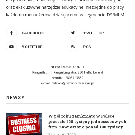
oraz ekskluzywne narzędzie edukacyjne, niezbędne do pracy
każdemu menadżerowi działającemu w segmencie DS/MLM.
FACEBOOK
TWITTER
YOUTUBE
RSS
NETWORKMAGAZYN.PL
Rangárflatir 4, Rangárþing ytra, 850 Hella, Iceland
Kennital: 2803743859
e-mail:
redakcja@networkmagazyn.pl
NEWSY
W pół roku zamknięto w Polsce
przeszło 108 tysięcy jednoosobowych
firm. Zawieszono ponad 190 tysięcy
7 sierpnia 2026