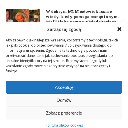
W dobrym MLM człowiek rośnie
wtedy, kiedy pomaga rosnąć innym.
WellU jako nowy wybór dojrzałego
lidera
Zarządzaj zgodą
2 czerwca 2026
Aby zapewnić jak najlepsze wrażenia, korzystamy z technologii, takich
jak pliki cookie, do przechowywania i/lub uzyskiwania dostępu do
informacji o urządzeniu. Zgoda na te technologie pozwoli nam
Daria Dudzik. Kocham Cię
przetwarzać dane, takie jak zachowanie podczas przeglądania lub
17 kwietnia 2026
unikalne identyfikatory na tej stronie. Brak wyrażenia zgody lub
wycofanie zgody może niekorzystnie wpłynąć na niektóre cechy i
funkcje.
Akceptuję
Odmów
Zobacz preferencje
Copyright © 2003-2025 Network Magazyn | Powered by
GT Media
World
Polityka plików cookies