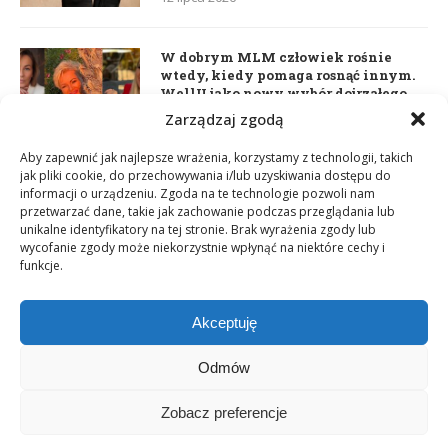
W dobrym MLM człowiek rośnie
wtedy, kiedy pomaga rosnąć innym.
WellU jako nowy wybór dojrzałego
lidera
Zarządzaj zgodą
2 czerwca 2026
Aby zapewnić jak najlepsze wrażenia, korzystamy z technologii, takich
jak pliki cookie, do przechowywania i/lub uzyskiwania dostępu do
informacji o urządzeniu. Zgoda na te technologie pozwoli nam
Daria Dudzik. Kocham Cię
przetwarzać dane, takie jak zachowanie podczas przeglądania lub
17 kwietnia 2026
unikalne identyfikatory na tej stronie. Brak wyrażenia zgody lub
wycofanie zgody może niekorzystnie wpłynąć na niektóre cechy i
funkcje.
Akceptuję
Odmów
Zobacz preferencje
Copyright © 2003-2025 Network Magazyn | Powered by
GT Media