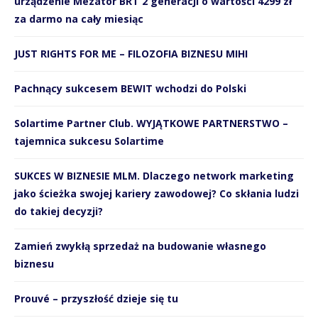
urządzenie Mezator BRT 2 generacji o wartości 4299 zł
za darmo na cały miesiąc
JUST RIGHTS FOR ME – FILOZOFIA BIZNESU MIHI
Pachnący sukcesem BEWIT wchodzi do Polski
Solartime Partner Club. WYJĄTKOWE PARTNERSTWO –
tajemnica sukcesu Solartime
SUKCES W BIZNESIE MLM. Dlaczego network marketing
jako ścieżka swojej kariery zawodowej? Co skłania ludzi
do takiej decyzji?
Zamień zwykłą sprzedaż na budowanie własnego
biznesu
Prouvé – przyszłość dzieje się tu