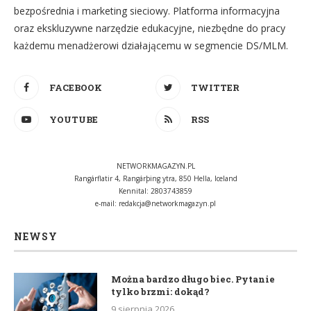
bezpośrednia i marketing sieciowy. Platforma informacyjna
oraz ekskluzywne narzędzie edukacyjne, niezbędne do pracy
każdemu menadżerowi działającemu w segmencie DS/MLM.
FACEBOOK
TWITTER
YOUTUBE
RSS
NETWORKMAGAZYN.PL
Rangárflatir 4, Rangárþing ytra, 850 Hella, Iceland
Kennital: 2803743859
e-mail:
redakcja@networkmagazyn.pl
NEWSY
Można bardzo długo biec. Pytanie
tylko brzmi: dokąd?
9 sierpnia 2026