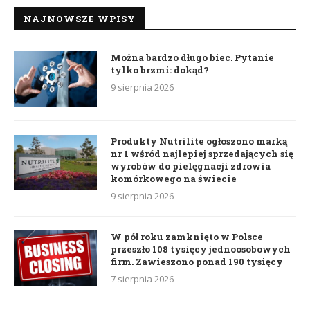
NAJNOWSZE WPISY
Można bardzo długo biec. Pytanie
tylko brzmi: dokąd?
9 sierpnia 2026
Produkty Nutrilite ogłoszono marką
nr 1 wśród najlepiej sprzedających się
wyrobów do pielęgnacji zdrowia
komórkowego na świecie
9 sierpnia 2026
W pół roku zamknięto w Polsce
przeszło 108 tysięcy jednoosobowych
firm. Zawieszono ponad 190 tysięcy
7 sierpnia 2026