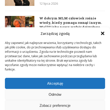
12 lipca 2026
W dobrym MLM człowiek rośnie
wtedy, kiedy pomaga rosnąć innym.
WellU jako nowy wybór dojrzałego
lidera
Zarządzaj zgodą
2 czerwca 2026
Aby zapewnić jak najlepsze wrażenia, korzystamy z technologii, takich
jak pliki cookie, do przechowywania i/lub uzyskiwania dostępu do
informacji o urządzeniu. Zgoda na te technologie pozwoli nam
Daria Dudzik. Kocham Cię
przetwarzać dane, takie jak zachowanie podczas przeglądania lub
17 kwietnia 2026
unikalne identyfikatory na tej stronie. Brak wyrażenia zgody lub
wycofanie zgody może niekorzystnie wpłynąć na niektóre cechy i
funkcje.
Akceptuję
Odmów
Zobacz preferencje