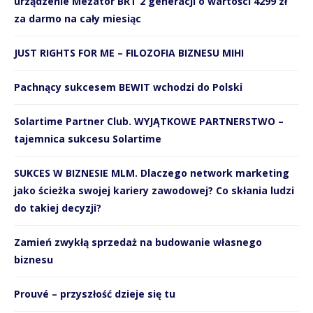
urządzenie Mezator BRT 2 generacji o wartości 4299 zł
za darmo na cały miesiąc
JUST RIGHTS FOR ME – FILOZOFIA BIZNESU MIHI
Pachnący sukcesem BEWIT wchodzi do Polski
Solartime Partner Club. WYJĄTKOWE PARTNERSTWO –
tajemnica sukcesu Solartime
SUKCES W BIZNESIE MLM. Dlaczego network marketing
jako ścieżka swojej kariery zawodowej? Co skłania ludzi
do takiej decyzji?
Zamień zwykłą sprzedaż na budowanie własnego
biznesu
Prouvé – przyszłość dzieje się tu