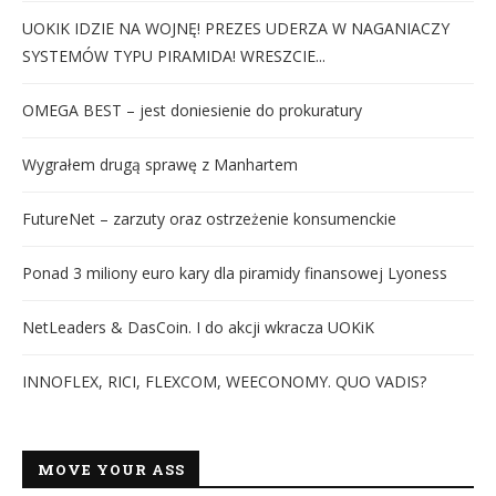
UOKIK IDZIE NA WOJNĘ! PREZES UDERZA W NAGANIACZY
SYSTEMÓW TYPU PIRAMIDA! WRESZCIE...
OMEGA BEST – jest doniesienie do prokuratury
Wygrałem drugą sprawę z Manhartem
FutureNet – zarzuty oraz ostrzeżenie konsumenckie
Ponad 3 miliony euro kary dla piramidy finansowej Lyoness
NetLeaders & DasCoin. I do akcji wkracza UOKiK
INNOFLEX, RICI, FLEXCOM, WEECONOMY. QUO VADIS?
MOVE YOUR ASS