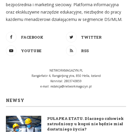
bezpośrednia i marketing sieciowy. Platforma informacyjna
oraz ekskluzywne narzędzie edukacyjne, niezbędne do pracy
każdemu menadżerowi działającemu w segmencie DS/MLM.
FACEBOOK
TWITTER
YOUTUBE
RSS
NETWORKMAGAZYN.PL
Rangárflatir 4, Rangárþing ytra, 850 Hella, Iceland
Kennital: 2803743859
e-mail:
redakcja@networkmagazyn.pl
NEWSY
PUŁAPKA ETATU. Dlaczego człowiek
zatrudniony u kogoś nie będzie miał
dostatniego życia?